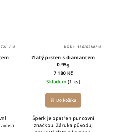
272/1/18
KÓD:
1156/X288/18
ntem
Zlatý prsten s diamantem
0.95g
7 180 Kč
Skladem
(1 ks)
Do košíku
Šperk je opatřen puncovní
vní
značkou. Záruka původu,
ravosti