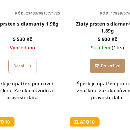
KÓD:
21433/08157/1/25
KÓD:
17899/07
 prsten s diamanty 1.98g
Zlatý prsten s diama
1.89g
5 530 Kč
5 900 Kč
Vyprodáno
Skladem
(1 ks)
Detail
Do košíku
rk je opatřen puncovní
Šperk je opatřen punc
čkou. Záruka původu a
značkou. Záruka půvo
pravosti zlata.
pravosti zlata.
TO10
ZLATO10