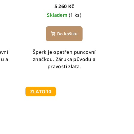
5 260 Kč
Skladem
(1 ks)
Do košíku
ovní
Šperk je opatřen puncovní
du a
značkou. Záruka původu a
pravosti zlata.
ZLATO10