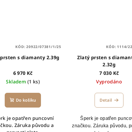
KÓD:
20922/07381/1/25
KÓD:
1114/2
 prsten s diamanty 2.39g
Zlatý prsten s diama
2.32g
6 970 Kč
7 030 Kč
Skladem
(1 ks)
Vyprodáno
Do košíku
Detail
rk je opatřen puncovní
Šperk je opatřen punco
čkou. Záruka původu a
značkou. Záruka původu, p