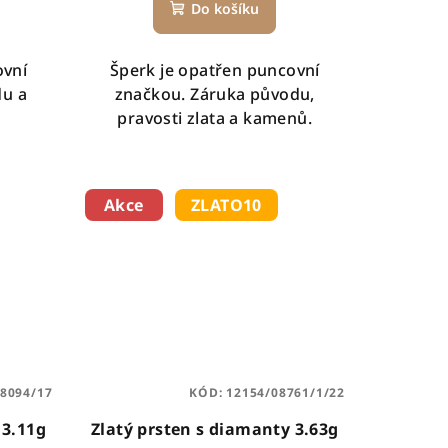
Do košíku
ovní
Šperk je opatřen puncovní
du a
značkou. Záruka původu,
pravosti zlata a kamenů.
Akce
ZLATO10
8094/17
KÓD:
12154/08761/1/22
 3.11g
Zlatý prsten s diamanty 3.63g