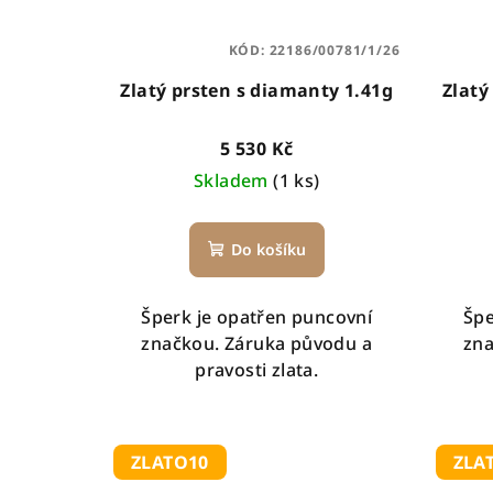
KÓD:
22186/00781/1/26
Zlatý prsten s diamanty 1.41g
Zlatý
5 530 Kč
Skladem
(1 ks)
Do košíku
Šperk je opatřen puncovní
Špe
značkou. Záruka původu a
zna
pravosti zlata.
ZLATO10
ZLA