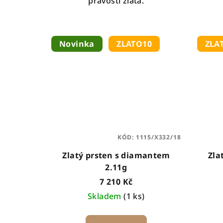
pravosti zlata.
Novinka
ZLATO10
ZLA
KÓD:
1115/X332/18
Zlatý prsten s diamantem
Zla
2.11g
7 210 Kč
Skladem
(1 ks)