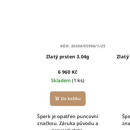
KÓD:
20308/05906/1/25
Zlatý prsten 3.04g
Zlatý
6 960 Kč
Skladem
(1 ks)
Do košíku
Šperk je opatřen puncovní
Špe
značkou. Záruka původu a
zna