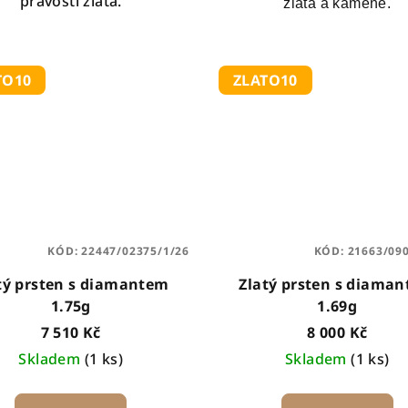
pravosti zlata.
zlata a kamene.
TO10
ZLATO10
KÓD:
22447/02375/1/26
KÓD:
21663/09
tý prsten s diamantem
Zlatý prsten s diama
1.75g
1.69g
7 510 Kč
8 000 Kč
Skladem
(1 ks)
Skladem
(1 ks)