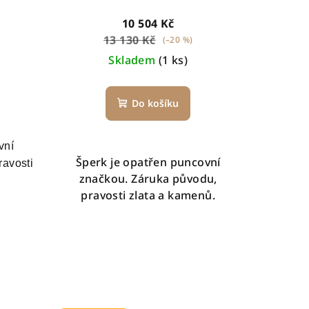
10 504 Kč
13 130 Kč
(–20 %)
Skladem
(1 ks)
Do košíku
vní
Šperk je opatřen puncovní
ravosti
značkou. Záruka původu,
pravosti zlata a kamenů.