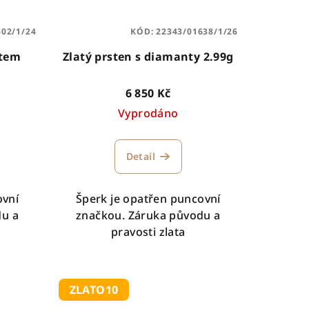
602/1/24
KÓD:
22343/01638/1/26
ntem
Zlatý prsten s diamanty 2.99g
6 850 Kč
Vyprodáno
Detail
ovní
Šperk je opatřen puncovní
du a
značkou. Záruka původu a
pravosti zlata
ZLATO10