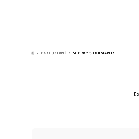
Přejít
na
obsah
/
EXKLUZIVNÍ
/
ŠPERKY S DIAMANTY
DOMŮ
Ex
Ř