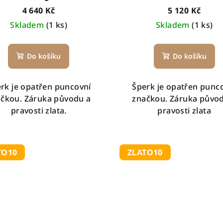
4 640 Kč
5 120 Kč
Skladem
(1 ks)
Skladem
(1 ks)
Do košíku
Do košíku
rk je opatřen puncovní
Šperk je opatřen punc
čkou. Záruka původu a
značkou. Záruka půvo
pravosti zlata.
pravosti zlata
TO10
ZLATO10