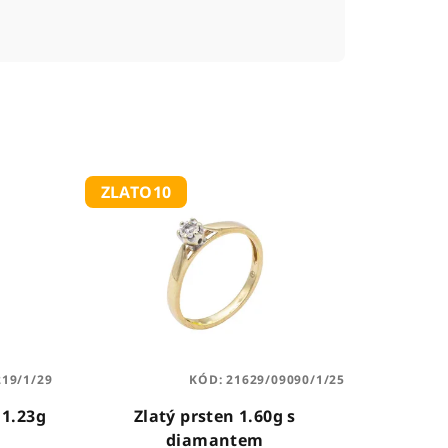
ZLATO10
219/1/29
KÓD:
21629/09090/1/25
 1.23g
Zlatý prsten 1.60g s
diamantem