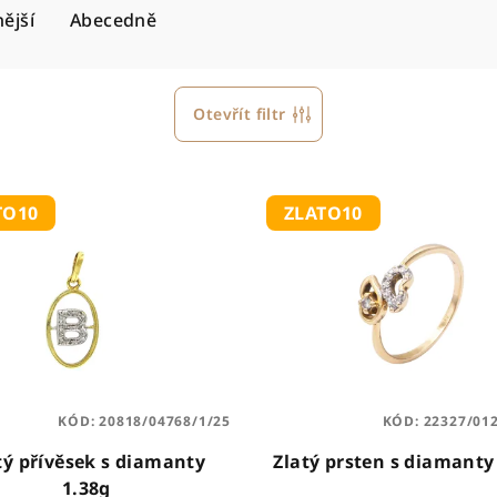
ější
Abecedně
Otevřít filtr
TO10
ZLATO10
KÓD:
20818/04768/1/25
KÓD:
22327/01
tý přívěsek s diamanty
Zlatý prsten s diamanty
1.38g