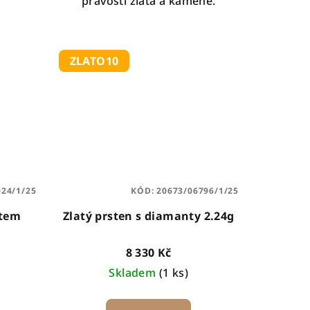
pravosti zlata a kamene.
ZLATO10
024/1/25
KÓD:
20673/06796/1/25
ntem
Zlatý prsten s diamanty 2.24g
8 330 Kč
Skladem
(1 ks)