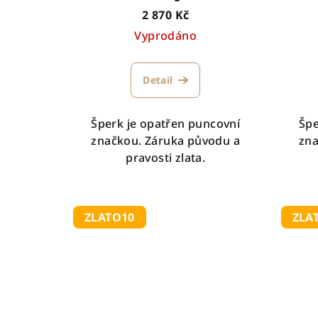
t
2 870 Kč
d
ů
Vyprodáno
u
k
Detail
t
Šperk je opatřen puncovní
Špe
ů
značkou. Záruka původu a
zna
pravosti zlata.
ZLATO10
ZLA