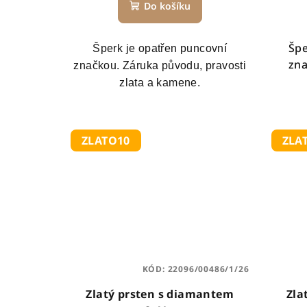
Do košíku
Špe
Šperk je opatřen puncovní
zna
značkou. Záruka původu, pravosti
zlata a kamene.
ZLATO10
ZLA
KÓD:
22096/00486/1/26
Zlatý prsten s diamantem
Zla