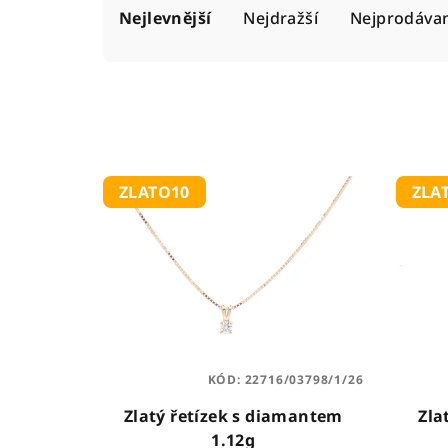
Nejlevnější
Nejdražší
Nejprodávan
a
z
e
n
V
í
ZLATO10
ZLA
ý
p
p
r
i
o
s
d
p
u
KÓD:
22716/03798/1/26
r
k
Zlatý řetízek s diamantem
Zla
o
1.12g