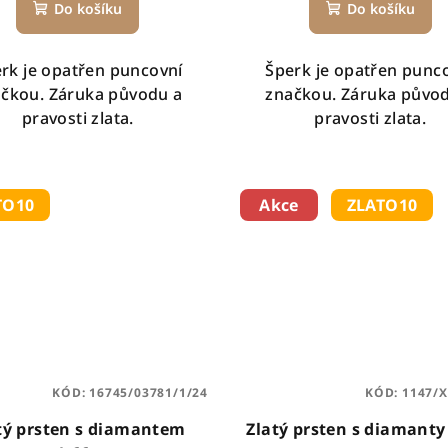
Do košíku
Do košíku
rk je opatřen puncovní
Šperk je opatřen punc
čkou. Záruka původu a
značkou. Záruka půvo
pravosti zlata.
pravosti zlata.
TO10
Akce
ZLATO10
KÓD:
16745/03781/1/24
KÓD:
1147/X
tý prsten s diamantem
Zlatý prsten s diamanty