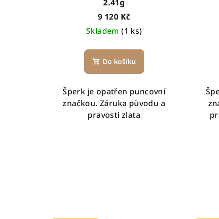
2.41g
9 120 Kč
Skladem
(1 ks)
Do košíku
Šperk je opatřen puncovní
Špe
značkou. Záruka původu a
zn
pravosti zlata
pr