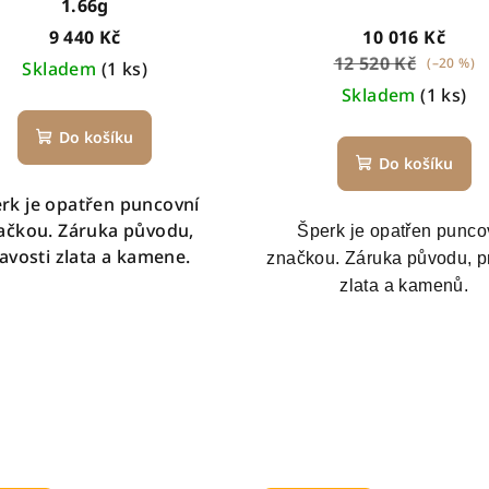
1.66g
9 440 Kč
10 016 Kč
12 520 Kč
(–20 %)
Skladem
(1 ks)
Skladem
(1 ks)
Do košíku
Do košíku
rk je opatřen puncovní
ačkou. Záruka původu,
Šperk je opatřen punco
avosti zlata a kamene.
značkou. Záruka původu, p
zlata a kamenů.