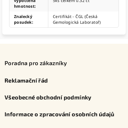
vypočtená
5ks celkem 0.32 ct
hmotnost
:
Znalecký
Certifikát - ČGL (Česká
posudek
:
Gemologická Laboratoř)
Z
á
p
Poradna pro zákazníky
a
t
Reklamační řád
í
Všeobecné obchodní podmínky
Informace o zpracování osobních údajů