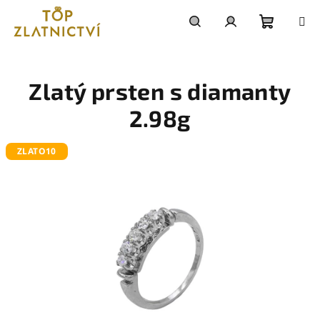
Přejít
na
obsah
Nákupn
Hledat
Přihlášení
košík
Zlatý prsten s diamanty
2.98g
ZLATO10