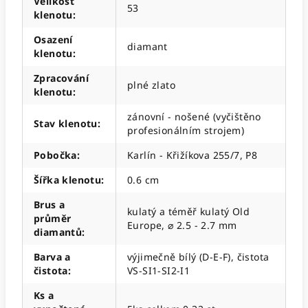
Velikost
53
klenotu
:
Osazení
diamant
klenotu
:
Zpracování
plné zlato
klenotu
:
zánovní - nošené (vyčištěno
Stav klenotu
:
profesionálním strojem)
Pobočka
:
Karlín - Křižíkova 255/7, P8
Šířka klenotu
:
0.6 cm
Brus a
kulatý a téměř kulatý Old
průměr
Europe, ⌀ 2.5 - 2.7 mm
diamantů
:
Barva a
výjimečně bílý (D-E-F), čistota
čistota
:
VS-SI1-SI2-I1
Ks a