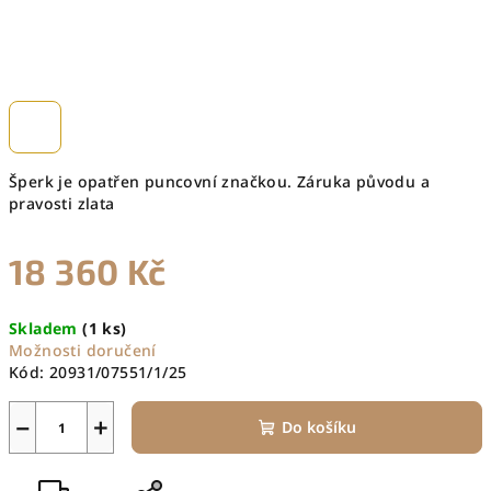
Šperk je opatřen puncovní značkou. Záruka původu a
pravosti zlata
18 360 Kč
Měrná
Skladem
(1 ks)
cena:
Možnosti doručení
Kód:
20931/07551/1/25
−
+
Do košíku