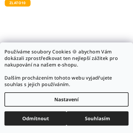
ZLATO10
Používáme soubory Cookies 🍪 abychom Vám
dokázali zprostředkovat ten nejlepší zážitek pro
nakupování na našem e-shopu.
Dalším procházením tohoto webu vyjadřujete
souhlas s jejich používáním.
KÓD:
21208/A/25-1-0006
Nastavení
Zlatý náhrdelník 3.76g
Odmítnout
Souhlasím
9 740 Kč
Skladem
(1 ks)