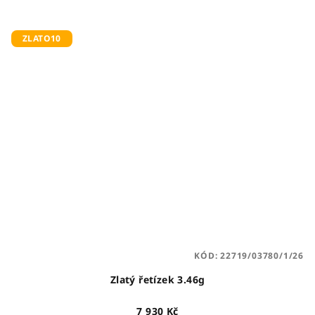
ZLATO10
KÓD:
22719/03780/1/26
Zlatý řetízek 3.46g
7 930 Kč