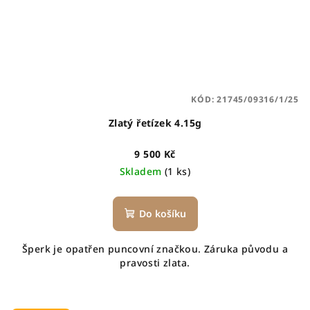
KÓD:
21745/09316/1/25
Zlatý řetízek 4.15g
9 500 Kč
Skladem
(1 ks)
Do košíku
Šperk je opatřen puncovní značkou. Záruka původu a
pravosti zlata.