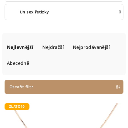
Unisex řetízky
Ř
a
Nejlevnější
Nejdražší
Nejprodávanější
z
e
Abecedně
n
í
p
Otevřít filtr
r
V
o
ZLATO10
ý
d
p
u
i
k