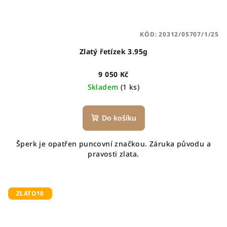
KÓD:
20312/05707/1/25
Zlatý řetízek 3.95g
9 050 Kč
Skladem
(1 ks)
Do košíku
Šperk je opatřen puncovní značkou. Záruka původu a
pravosti zlata.
ZLATO10