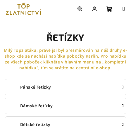
Přejít
na
obsah
Nákupn
Hledat
Přihlášení
košík
ŘETÍZKY
Milý Topzlaťáku, právě jsi byl přesměrován na náš druhý e-
shop kde se nachází nabídka pobočky Karlín. Pro nabídku
ze všech poboček klikněte v hlavním menu na ,,kompletní
nabídku", tím se vrátíte na centrální e-shop.
Pánské řetízky
Dámské řetízky
Dětské řetízky