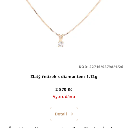
s
t
p
ů
r
o
d
u
k
t
KÓD:
22716/03798/1/26
ů
Zlatý řetízek s diamantem 1.12g
2 870 Kč
Vyprodáno
Detail