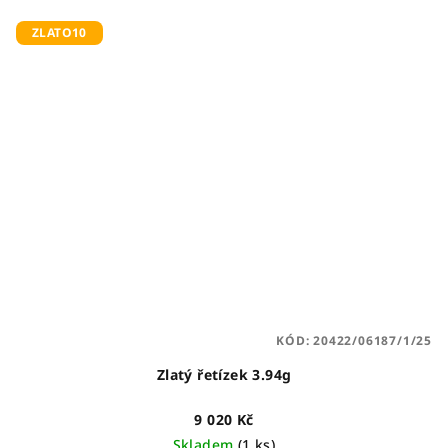
ZLATO10
KÓD:
20422/06187/1/25
Zlatý řetízek 3.94g
9 020 Kč
Skladem
(1 ks)