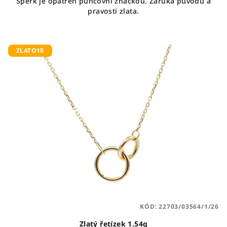
Šperk je opatřen puncovní značkou. Záruka původu a
pravosti zlata.
ZLATO10
KÓD:
22703/03564/1/26
Zlatý řetízek 1.54g