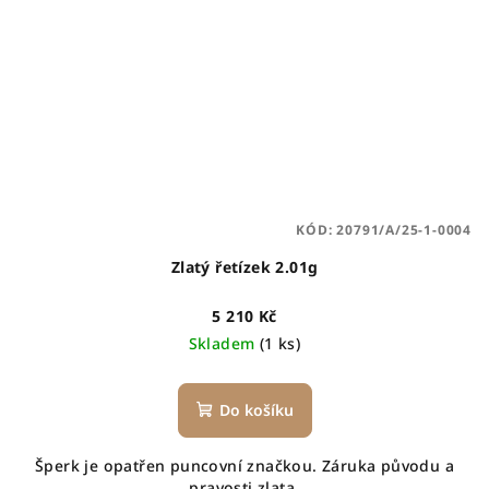
KÓD:
20791/A/25-1-0004
Zlatý řetízek 2.01g
5 210 Kč
Skladem
(1 ks)
Do košíku
Šperk je opatřen puncovní značkou. Záruka původu a
pravosti zlata.