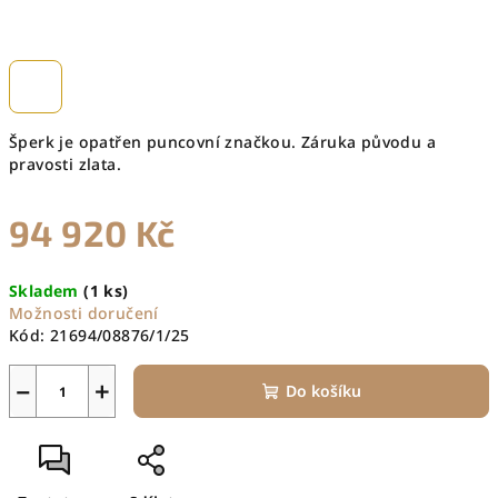
Šperk je opatřen puncovní značkou. Záruka původu a
pravosti zlata.
94 920 Kč
Měrná
Skladem
(1 ks)
cena:
Možnosti doručení
Kód:
21694/08876/1/25
−
+
Do košíku