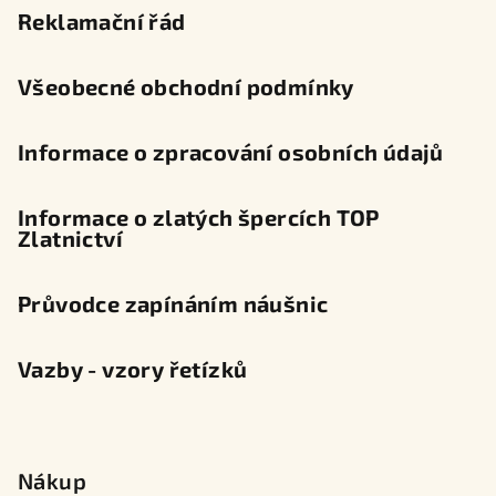
t
Reklamační řád
í
Všeobecné obchodní podmínky
Informace o zpracování osobních údajů
Informace o zlatých špercích TOP
Zlatnictví
Průvodce zapínáním náušnic
Vazby - vzory řetízků
Nákup