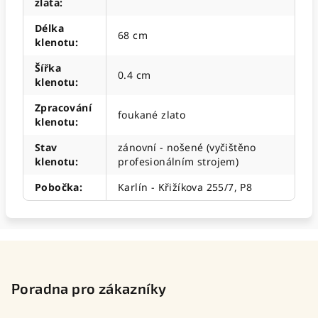
zlata
:
Délka
68 cm
klenotu
:
Šířka
0.4 cm
klenotu
:
Zpracování
foukané zlato
klenotu
:
Stav
zánovní - nošené (vyčištěno
klenotu
:
profesionálním strojem)
Pobočka
:
Karlín - Křižíkova 255/7, P8
Z
á
p
Poradna pro zákazníky
a