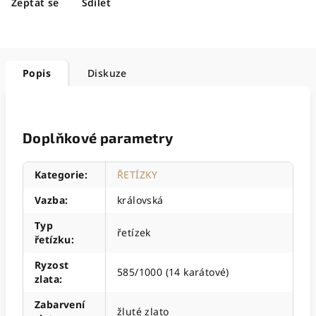
Zeptat se
Sdílet
Popis
Diskuze
Doplňkové parametry
Kategorie
:
ŘETÍZKY
Vazba
:
královská
Typ
řetízek
řetízku
:
Ryzost
585/1000 (14 karátové)
zlata
:
Zabarvení
žluté zlato