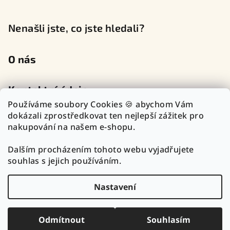
Nenašli jste, co jste hledali?
O nás
Kontaktní údaje
Používáme soubory Cookies 🍪 abychom Vám
dokázali zprostředkovat ten nejlepší zážitek pro
nakupování na našem e-shopu.
Sledujte nás na sociálních sítích
Dalším procházením tohoto webu vyjadřujete
souhlas s jejich používáním.
Nastavení
Copyright 2026
TOP Zlatnictví Outlet
. Všechna práva
vyhrazena.
Upravit nastavení cookies
Odmítnout
Souhlasím