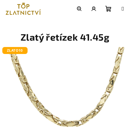
Přejít
na
obsah
Nákupn
Hledat
Přihlášení
košík
Zlatý řetízek 41.45g
ZLATO10