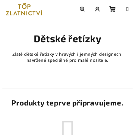
Přejít
na
obsah
Nákupn
Hledat
Přihlášení
košík
Dětské řetízky
Zlaté dětské řetízky v hravých i jemných designech,
navržené speciálně pro malé nositele.
Produkty teprve připravujeme.