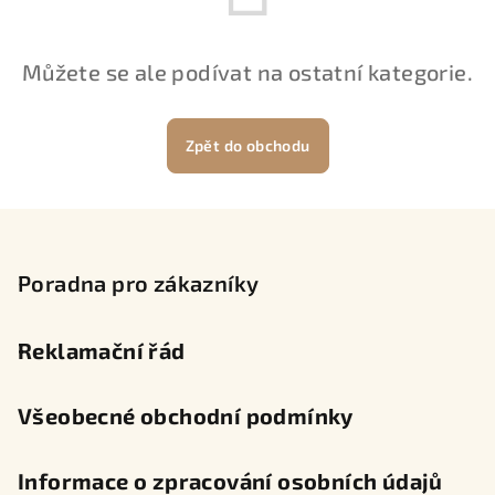
Můžete se ale podívat na ostatní kategorie.
Zpět do obchodu
Z
á
p
Poradna pro zákazníky
a
t
Reklamační řád
í
Všeobecné obchodní podmínky
Informace o zpracování osobních údajů