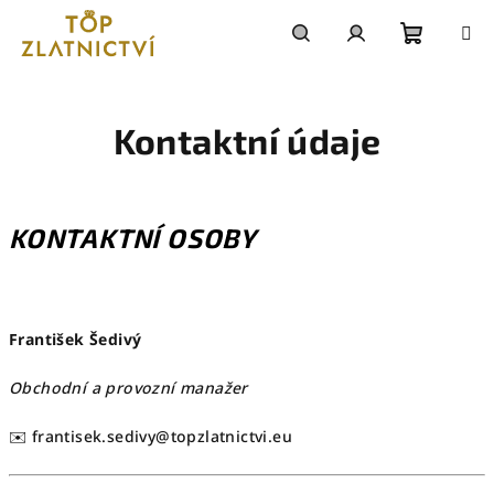
Přejít
na
obsah
Nákupn
Hledat
Přihlášení
košík
Kontaktní údaje
KONTAKTNÍ OSOBY
František Šedivý
Obchodní a provozní manažer
✉️ frantisek.sedivy@topzlatnictvi.eu