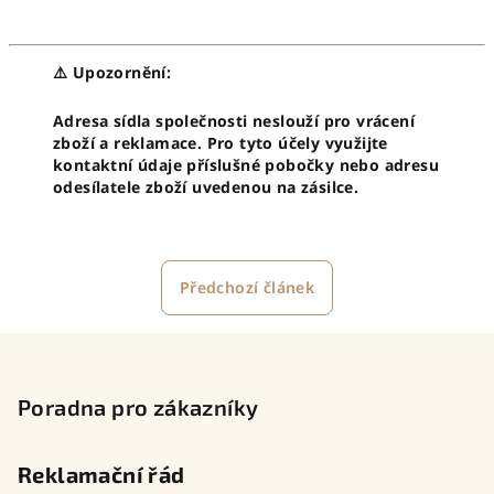
⚠️ Upozornění:
Adresa sídla společnosti neslouží pro vrácení
zboží a reklamace. Pro tyto účely využijte
kontaktní údaje příslušné pobočky nebo adresu
odesílatele zboží uvedenou na zásilce.
Předchozí článek
Z
á
p
Poradna pro zákazníky
a
t
Reklamační řád