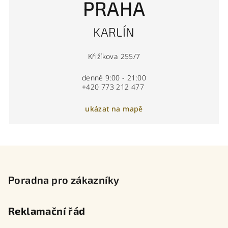
PRAHA
KARLÍN
Křižíkova 255/7
denně 9:00 - 21:00
+420 773 212 477
ukázat na mapě
Z
á
p
Poradna pro zákazníky
a
t
Reklamační řád
í