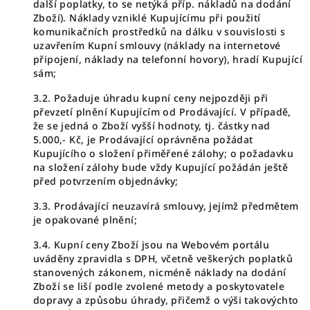
další poplatky, to se netýká příp. nákladů na dodání
Zboží). Náklady vzniklé Kupujícímu při použití
komunikačních prostředků na dálku v souvislosti s
uzavřením Kupní smlouvy (náklady na internetové
připojení, náklady na telefonní hovory), hradí Kupující
sám;
3.2. Požaduje úhradu kupní ceny nejpozději při
převzetí plnění Kupujícím od Prodávající. V případě,
že se jedná o Zboží vyšší hodnoty, tj. částky nad
5.000,- Kč, je Prodávající oprávněna požádat
Kupujícího o složení přiměřené zálohy; o požadavku
na složení zálohy bude vždy Kupující požádán ještě
před potvrzením objednávky;
3.3. Prodávající neuzavírá smlouvy, jejímž předmětem
je opakované plnění;
3.4. Kupní ceny Zboží jsou na Webovém portálu
uváděny zpravidla s DPH, včetně veškerých poplatků
stanovených zákonem, nicméně náklady na dodání
Zboží se liší podle zvolené metody a poskytovatele
dopravy a způsobu úhrady, přičemž o výši takovýchto