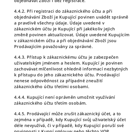
objednávat Zboží i bez registrace.
4.4.2. Při registraci do zákaznického účtu a při
objednávání Zboží je Kupující povinen uvádět správně
a pravdivě všechny údaje. Údaje uvedené v
zákaznickém účtu je Kupující při jakékoliv jejich
změně povinen aktualizovat. Údaje uvedené Kupujícím
v zákaznickém účtu a při objednávání Zboží jsou
Prodávajícím považovány za správné.
4.4.3. Přístup k zákaznickému účtu je zabezpečen
uživatelským jménem a heslem. Kupující je povinen
zachovávat mlčenlivost ohledně informací nezbytných
k přístupu do jeho zákaznického účtu. Prodávající
nenese odpovědnost za případné zneužití
zákaznického účtu třetími osobami.
4.4.4. Kupující není oprávněn umožnit využívání
zákaznického účtu třetím osobám.
4.4.5. Prodávající může zrušit zákaznický účet, a to
zejména v případě, kdy Kupující svůj uživatelský účet
déle nevyužívá, či v případě, kdy Kupující poruší své
povinnosti z Kupní smlouvy nebo těchto VOP.