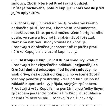
smlouvy, Zboží,
které od Prodávající obdržel.
Lhůta je zachována, pokud Kupující Zboží odešle před
jejím uplynutím.
6.7.
Zboží
Kupující vrátí úplné, tj. včetně veškerého
dodaného příslušenství, s kompletní dokumentací,
nepoškozené, čisté, pokud možno včetně originálního
obalu, ve stavu a hodnotě, v jakém Zboží převzal.
Nárok na náhradu škody vzniklé na Zboží je
Prodávající oprávněna jednostranně započíst proti
nároku Kupující na vrácení kupní ceny.
6.8.
Odstoupí-li Kupující od Kupní smlouvy
, vrátí mu
Prodávající bez zbytečného odkladu,
nejpozději do
čtrnácti dnů od odstoupení od Kupní smlouvy, ne
však dříve, než obdrží od Kupujícího vrácené Zboží
,
všechny peněžní prostředky, které od Kupujícího na
základě Kupní smlouvy přijala, stejným způsobem.
Prodávající vrátí Kupujícímu peněžní prostředky jiným
způsobem jen tehdy, pokud s tím Kupující souhlasí a
pokud tím nevzniknou Prodávající další náklady.