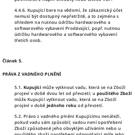
4.4.6. Kupující bere na vědomí, že zákaznický účet
nemusí být dostupný nepřetržitě, a to zejména s
ohledem na nutnou údržbu hardwarového a
softwarového vybavení Prodávající, popř. nutnou
údržbu hardwarového a softwarového vybavení
třetích osob.
Článek 5.
PRÁVA Z VADNÉHO PLNĚNÍ
5.1.
Kupující
může vytknout vadu, která se na Zboží
projeví v době dvou let od převzetí; u
použitého Zboží
může Kupující vytknout vadu, která se na Zboží
projeví v době
jednoho roku
od převzetí.
5.2. Právo z vadného plnění Kupujícímu nenáleží,
pokud vadu sám způsobil; vadou není opotřebení
Zboží způsobené jeho obvyklým užíváním nebo u
použitého zboží opotřebení odpovídající míře jeho