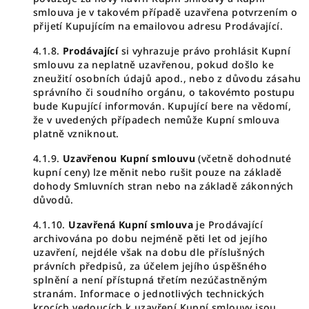
smlouva je v takovém případě uzavřena potvrzením o
přijetí Kupujícím na emailovou adresu Prodávající.
4.1.8.
Prodávající
si vyhrazuje právo prohlásit Kupní
smlouvu za neplatně uzavřenou, pokud došlo ke
zneužití osobních údajů apod., nebo z důvodu zásahu
správního či soudního orgánu, o takovémto postupu
bude Kupující informován. Kupující bere na vědomí,
že v uvedených případech nemůže Kupní smlouva
platně vzniknout.
4.1.9.
Uzavřenou Kupní smlouvu
(včetně dohodnuté
kupní ceny) lze měnit nebo rušit pouze na základě
dohody Smluvních stran nebo na základě zákonných
důvodů.
4.1.10.
Uzavřená Kupní smlouva
je Prodávající
archivována po dobu nejméně pěti let od jejího
uzavření, nejdéle však na dobu dle příslušných
právních předpisů, za účelem jejího úspěšného
splnění a není přístupná třetím nezúčastněným
stranám. Informace o jednotlivých technických
krocích vedoucích k uzavření Kupní smlouvy jsou