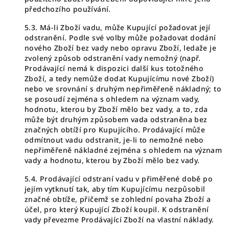
předchozího používání.
5.3. Má-li Zboží vadu, může Kupující požadovat její
odstranění. Podle své volby může požadovat dodání
nového Zboží bez vady nebo opravu Zboží, ledaže je
zvolený způsob odstranění vady nemožný (např.
Prodávající nemá k dispozici další kus totožného
Zboží, a tedy nemůže dodat Kupujícímu nové Zboží)
nebo ve srovnání s druhým nepřiměřeně nákladný; to
se posoudí zejména s ohledem na význam vady,
hodnotu, kterou by Zboží mělo bez vady, a to, zda
může být druhým způsobem vada odstraněna bez
značných obtíží pro Kupujícího. Prodávající může
odmítnout vadu odstranit, je-li to nemožné nebo
nepřiměřeně nákladné zejména s ohledem na význam
vady a hodnotu, kterou by Zboží mělo bez vady.
5.4. Prodávající odstraní vadu v přiměřené době po
jejím vytknutí tak, aby tím Kupujícímu nezpůsobil
značné obtíže, přičemž se zohlední povaha Zboží a
účel, pro který Kupující Zboží koupil. K odstranění
vady převezme Prodávající Zboží na vlastní náklady.