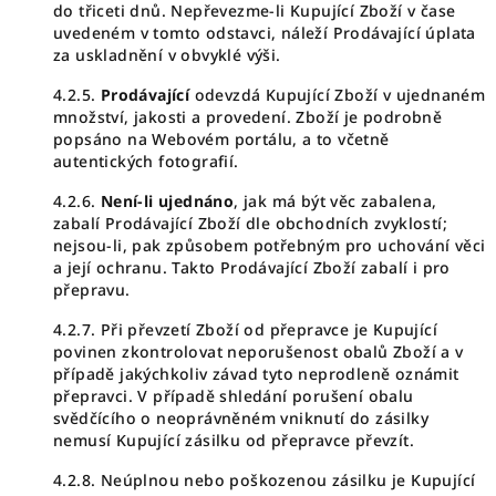
do třiceti dnů. Nepřevezme-li Kupující Zboží v čase
uvedeném v tomto odstavci, náleží Prodávající úplata
za uskladnění v obvyklé výši.
4.2.5.
Prodávající
odevzdá Kupující Zboží v ujednaném
množství, jakosti a provedení. Zboží je podrobně
popsáno na Webovém portálu, a to včetně
autentických fotografií.
4.2.6.
Není-li ujednáno
, jak má být věc zabalena,
zabalí Prodávající Zboží dle obchodních zvyklostí;
nejsou-li, pak způsobem potřebným pro uchování věci
a její ochranu. Takto Prodávající Zboží zabalí i pro
přepravu.
4.2.7. Při převzetí Zboží od přepravce je Kupující
povinen zkontrolovat neporušenost obalů Zboží a v
případě jakýchkoliv závad tyto neprodleně oznámit
přepravci. V případě shledání porušení obalu
svědčícího o neoprávněném vniknutí do zásilky
nemusí Kupující zásilku od přepravce převzít.
4.2.8. Neúplnou nebo poškozenou zásilku je Kupující