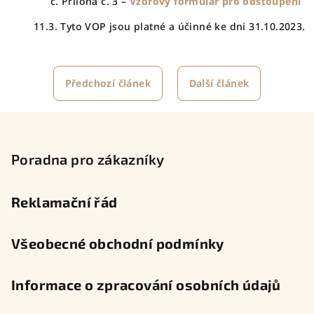
Příloha č. 3 –
Vzorový formulář pro odstoupení
11.3. Tyto VOP jsou platné a účinné ke dni 31.10.2023.
Předchozí článek
Další článek
Z
á
p
Poradna pro zákazníky
a
t
Reklamační řád
í
Všeobecné obchodní podmínky
Informace o zpracování osobních údajů