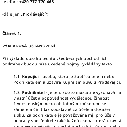
telefon:
+420 777 770 468
(dále jen „
Prodávající
“)
Článek 1.
VÝKLADOVÁ USTANOVENÍ
Při výkladu obsahu těchto všeobecných obchodních
podmínek budou níže uvedené pojmy vykládány takto:
1.1.
Kupující
- osoba, která je Spotřebitelem nebo
Podnikatelem a uzavírá Kupní smlouvu s Prodávající.
1.2.
Podnikatel
- je ten, kdo samostatně vykonává na
vlastní účet a odpovědnost výdělečnou činnost
živnostenským nebo obdobným způsobem se
záměrem činit tak soustavně za účelem dosažení
zisku. Za podnikatele je považována mj. pro účely
ochrany spotřebitele také každá osoba, která uzavírá
smlouvy související s vlastní obchodní, výrobní nebo