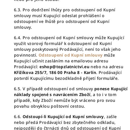
6.3. Pro dodržení lhůty pro odstoupení od Kupní
smlouvy musí Kupující odeslat prohlášení o
odstoupení ve lhůtě pro odstoupení od Kupní
smlouvy.
6.4. Pro odstoupení od Kupní smlouvy může Kupující
využít vzorový formulář k odstoupení od Kupní
smlouvy poskytovaný Prodávající, není to však jeho
povinností.
Odstoupení od Kupní smlouvy
může
Kupující učinit zasláním na emailovou adresu
Prodávající:
eshop@topzlatnictvi.eu
nebo na adresu
Křižíkova 255/7, 186 00 Praha 8 - Karlín
. Prodávající
potvrdí Kupujícímu bezodkladně přijetí formuláře.
6.5. V případě odstoupení od smlouvy
ponese Kupující
náklady spojené s navrácením Zboží
, a to i v tom
případě, kdy Zboží nemůže být vráceno pro svou
povahu obvyklou poštovní cestou.
6.6.
Odstoupí-li Kupující od Kupní smlouvy
, zašle
nebo předá Prodávající bez zbytečného odkladu,
nejpozději do čtrnácti dnů od odstoupení od Kupní