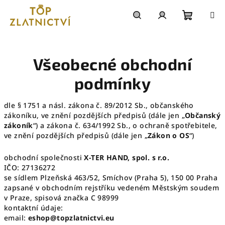
Přejít
na
obsah
Nákupn
Hledat
Přihlášení
košík
Všeobecné obchodní
podmínky
dle § 1751 a násl. zákona č. 89/2012 Sb., občanského
zákoníku, ve znění pozdějších předpisů (dále jen „
Občanský
zákoník
“) a zákona č. 634/1992 Sb., o ochraně spotřebitele,
ve znění pozdějších předpisů (dále jen „
Zákon o OS
“)
obchodní společnosti
X-TER HAND, spol. s r.o.
IČO: 27136272
se sídlem Plzeňská 463/52, Smíchov (Praha 5), 150 00 Praha
zapsané v obchodním rejstříku vedeném Městským soudem
v Praze, spisová značka C 98999
kontaktní údaje:
email:
eshop@topzlatnictvi.eu