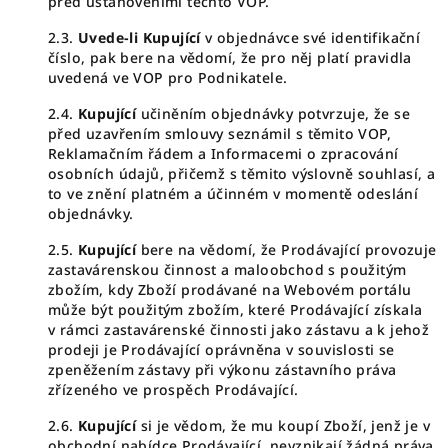
před ustanoveními těchto VOP.
2.3.
Uvede-li Kupující
v objednávce své identifikační
číslo, pak bere na vědomí, že pro něj platí pravidla
uvedená ve VOP pro Podnikatele.
2.4.
Kupující
učiněním objednávky potvrzuje, že se
před uzavřením smlouvy seznámil s těmito VOP,
Reklamačním řádem a Informacemi o zpracování
osobních údajů, přičemž s těmito výslovně souhlasí, a
to ve znění platném a účinném v momentě odeslání
objednávky.
2.5.
Kupující
bere na vědomí, že Prodávající provozuje
zastavárenskou činnost a maloobchod s použitým
zbožím, kdy Zboží prodávané na Webovém portálu
může být použitým zbožím, které Prodávající získala
v rámci zastavárenské činnosti jako zástavu a k jehož
prodeji je Prodávající oprávněna v souvislosti se
zpeněžením zástavy při výkonu zástavního práva
zřízeného ve prospěch Prodávající.
2.6.
Kupující
si je vědom, že mu koupí Zboží, jenž je v
obchodní nabídce Prodávající, nevznikají žádná práva