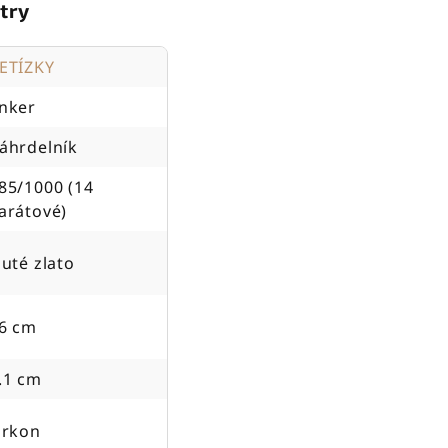
try
ETÍZKY
nker
áhrdelník
85/1000 (14
arátové)
luté zlato
6 cm
.1 cm
irkon