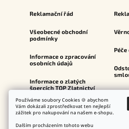
a
Reklamační řád
Rekl
t
í
Všeobecné obchodní
Věrn
podmínky
Péče 
Informace o zpracování
osobních údajů
Odst
smlo
Informace o zlatých
špercích TOP Zlatnictví
Dopra
Používáme soubory Cookies 🍪 abychom
Průvodce zapínáním
Vám dokázali zprostředkovat ten nejlepší
Výdej
náušnic
zážitek pro nakupování na našem e-shopu.
Dalším procházením tohoto webu