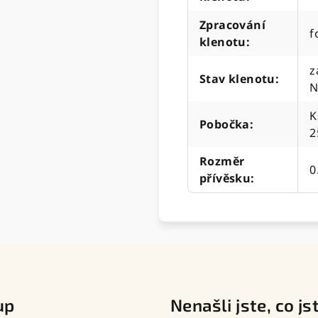
Zpracování
f
klenotu
:
z
Stav klenotu
:
N
K
Pobočka
:
2
Rozměr
0
přívěsku
:
up
Nenašli jste, co js