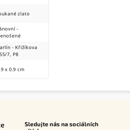
oukané zlato
ánovní -
enošené
arlín - Křižíkova
55/7, P8
.9 x 0.9 cm
te
Sledujte nás na sociálních