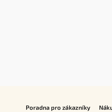
Z
á
Poradna pro zákazníky
Nák
p