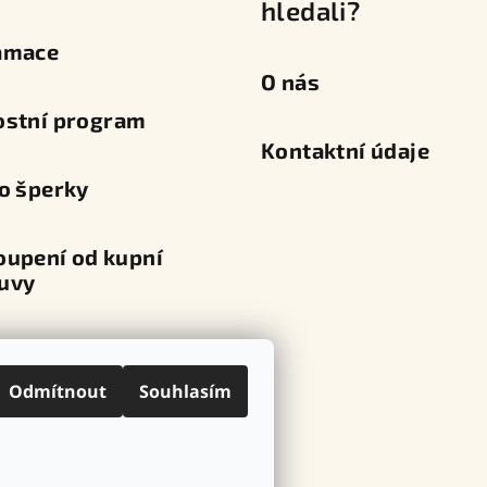
hledali?
amace
O nás
ostní program
Kontaktní údaje
o šperky
oupení od kupní
uvy
va a platba
Odmítnout
Souhlasím
ní místa