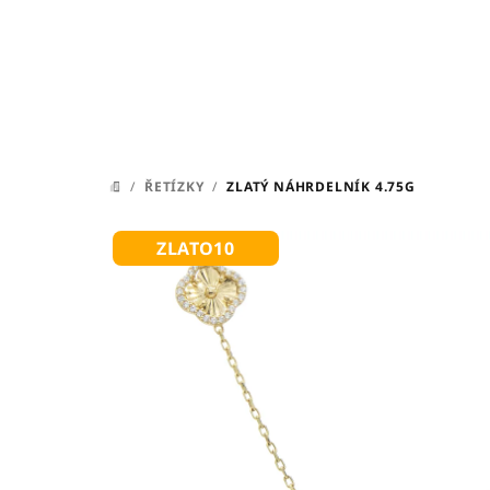
Přejít
na
obsah
/
ŘETÍZKY
/
ZLATÝ NÁHRDELNÍK 4.75G
DOMŮ
ZLATO10