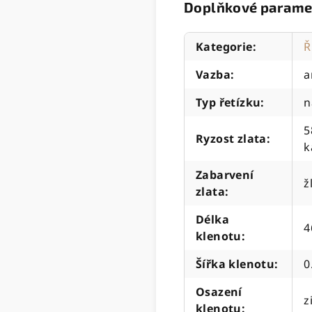
Doplňkové parame
Kategorie
:
Ř
Vazba
:
a
Typ řetízku
:
n
5
Ryzost zlata
:
k
Zabarvení
ž
zlata
:
Délka
4
klenotu
:
Šířka klenotu
:
0
Osazení
z
klenotu
: