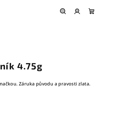
Hledat
Přihlášení
Nákupní
košík
ník 4.75g
načkou. Záruka původu a pravosti zlata.