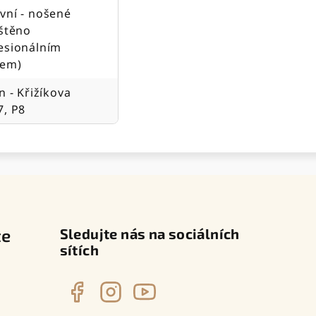
vní - nošené
ištěno
esionálním
jem)
n - Křižíkova
7, P8
te
Sledujte nás na sociálních
sítích