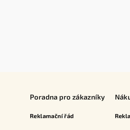
Z
á
Poradna pro zákazníky
Nák
p
a
Reklamační řád
Rekl
t