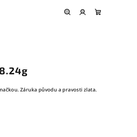
Hledat
Přihlášení
Nákupní
košík
 8.24g
načkou. Záruka původu a pravosti zlata.