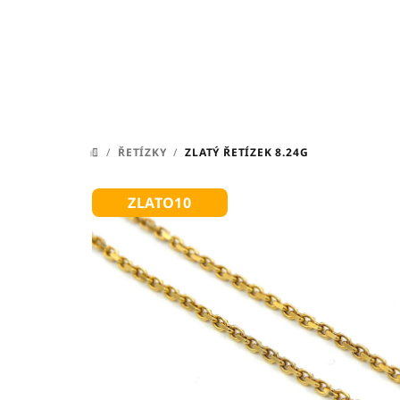
Přejít
na
obsah
/
ŘETÍZKY
/
ZLATÝ ŘETÍZEK 8.24G
DOMŮ
ZLATO10