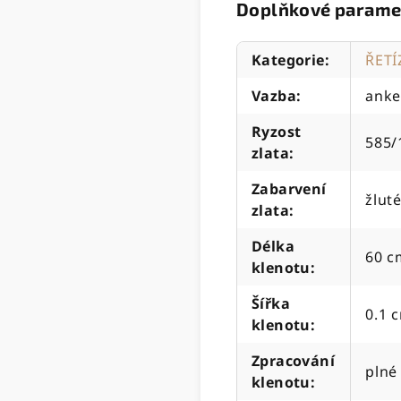
Doplňkové parame
Kategorie
:
ŘETÍ
Vazba
:
anke
Ryzost
585/
zlata
:
Zabarvení
žluté
zlata
:
Délka
60 c
klenotu
:
Šířka
0.1 
klenotu
:
Zpracování
plné
klenotu
: