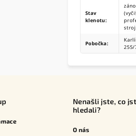
záno
Stav
(vyč
klenotu
:
prof
stro
Karlí
Pobočka
:
255/
up
Nenašli jste, co js
hledali?
amace
O nás