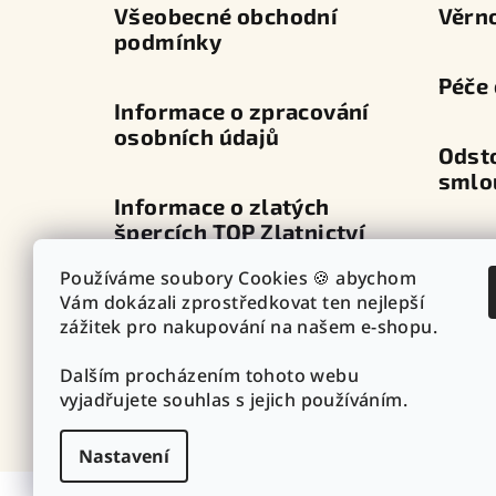
í
Všeobecné obchodní
Věrn
podmínky
Péče 
Informace o zpracování
osobních údajů
Odst
smlo
Informace o zlatých
špercích TOP Zlatnictví
Dopra
Používáme soubory Cookies 🍪 abychom
Průvodce zapínáním
Vám dokázali zprostředkovat ten nejlepší
Výdej
náušnic
zážitek pro nakupování na našem e-shopu.
Dalším procházením tohoto webu
Punc
Vazby - vzory řetízků
vyjadřujete souhlas s jejich používáním.
Nastavení