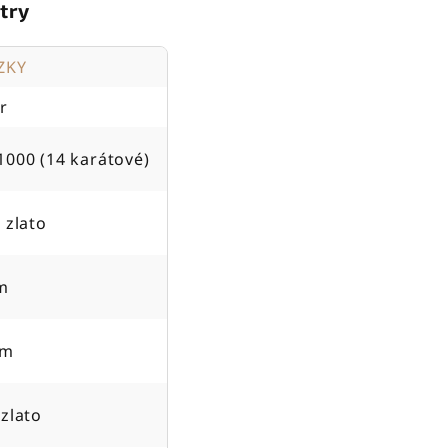
try
ZKY
r
1000 (14 karátové)
 zlato
m
cm
 zlato