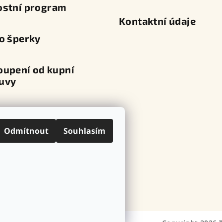
ostní program
Kontaktní údaje
o šperky
oupení od kupní
uvy
va a platba
Odmítnout
Souhlasím
ní místa
ovní značky