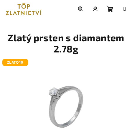
Přejít
na
obsah
Nákupn
Hledat
Přihlášení
košík
Zlatý prsten s diamantem
2.78g
ZLATO10