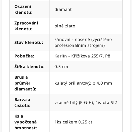
Osazení
diamant
klenotu
:
Zpracování
plné zlato
klenotu
:
zánovní - nošené (vyčištěno
Stav klenotu
:
profesionálním strojem)
Pobočka
:
Karlín - Křižíkova 255/7, P8
Šířka klenotu
:
0.5 cm
Brus a
průměr
kulatý briliantový, ⌀ 4.0 mm
diamantů
:
Barva a
vzácně bílý (F-G-H), čistota SI2
čistota
:
Ks a
vypočtená
1ks celkem 0.25 ct
hmotnost
: