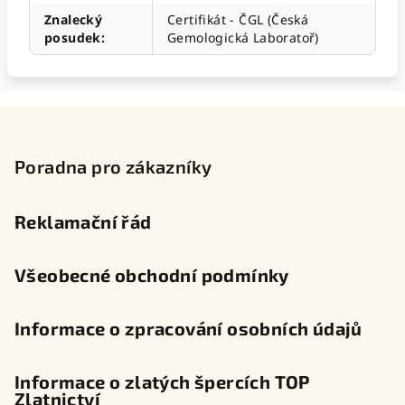
Znalecký
Certifikát - ČGL (Česká
posudek
:
Gemologická Laboratoř)
Z
á
p
Poradna pro zákazníky
a
t
Reklamační řád
í
Všeobecné obchodní podmínky
Informace o zpracování osobních údajů
Informace o zlatých špercích TOP
Zlatnictví