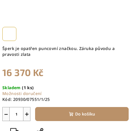
Šperk je opatřen puncovní značkou. Záruka původu a
pravosti zlata
16 370 Kč
Měrná
Skladem
(1 ks)
cena:
Možnosti doručení
Kód:
20930/07551/1/25
−
+
Do košíku