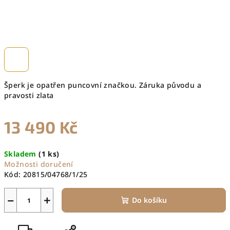
Šperk je opatřen puncovní značkou. Záruka původu a
pravosti zlata
13 490 Kč
Měrná
Skladem
(1 ks)
cena:
Možnosti doručení
Kód:
20815/04768/1/25
−
+
Do košíku