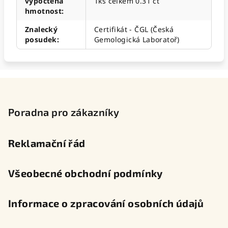
vypočtená
1ks celkem 0.31 ct
hmotnost
:
Znalecký
Certifikát - ČGL (Česká
posudek
:
Gemologická Laboratoř)
Z
á
p
Poradna pro zákazníky
a
t
Reklamační řád
í
Všeobecné obchodní podmínky
Informace o zpracování osobních údajů