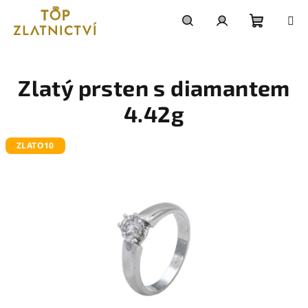
Přejít
na
obsah
Nákupn
Hledat
Přihlášení
košík
Zlatý prsten s diamantem
4.42g
ZLATO10