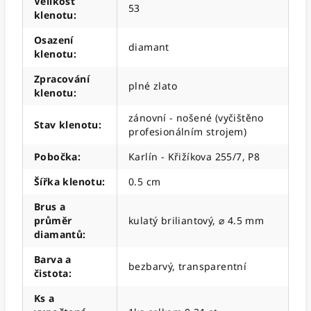
Velikost
53
klenotu
:
Osazení
diamant
klenotu
:
Zpracování
plné zlato
klenotu
:
zánovní - nošené (vyčištěno
Stav klenotu
:
profesionálním strojem)
Pobočka
:
Karlín - Křižíkova 255/7, P8
Šířka klenotu
:
0.5 cm
Brus a
průměr
kulatý briliantový, ⌀ 4.5 mm
diamantů
:
Barva a
bezbarvý, transparentní
čistota
:
Ks a