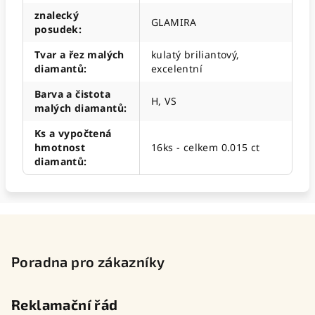
znalecký
GLAMIRA
posudek
:
Tvar a řez malých
kulatý briliantový,
diamantů
:
excelentní
Barva a čistota
H, VS
malých diamantů
:
Ks a vypočtená
hmotnost
16ks - celkem 0.015 ct
diamantů
:
Z
á
p
Poradna pro zákazníky
a
t
Reklamační řád