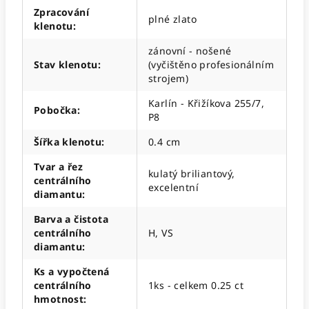
Zpracování
plné zlato
klenotu
:
zánovní - nošené
Stav klenotu
:
(vyčištěno profesionálním
strojem)
Karlín - Křižíkova 255/7,
Pobočka
:
P8
Šířka klenotu
:
0.4 cm
Tvar a řez
kulatý briliantový,
centrálního
excelentní
diamantu
:
Barva a čistota
centrálního
H, VS
diamantu
:
Ks a vypočtená
centrálního
1ks - celkem 0.25 ct
hmotnost
: