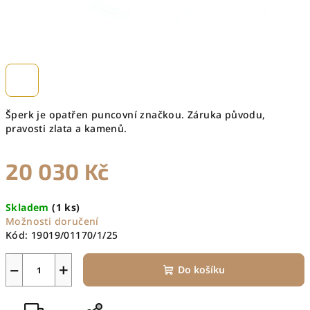
Šperk je opatřen puncovní značkou. Záruka původu,
pravosti zlata a kamenů.
20 030 Kč
Měrná
Skladem
(1 ks)
cena:
Možnosti doručení
Kód:
19019/01170/1/25
−
+
Do košíku