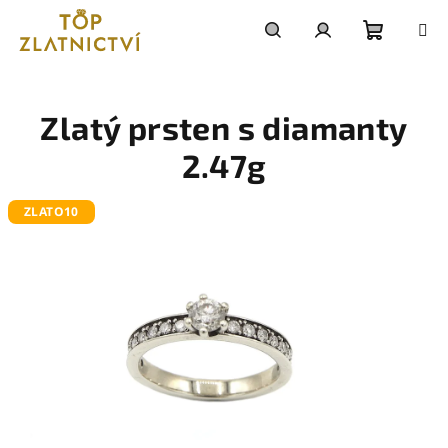
Přejít
na
obsah
Nákupn
Hledat
Přihlášení
košík
Zlatý prsten s diamanty
2.47g
ZLATO10