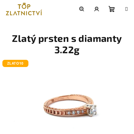
Přejít
na
obsah
Nákupn
Hledat
Přihlášení
košík
Zlatý prsten s diamanty
3.22g
ZLATO10