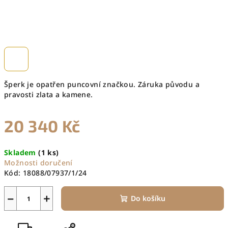
Šperk je opatřen puncovní značkou. Záruka původu a
pravosti zlata a kamene.
20 340 Kč
Měrná
Skladem
(1 ks)
cena:
Možnosti doručení
Kód:
18088/07937/1/24
−
+
Do košíku