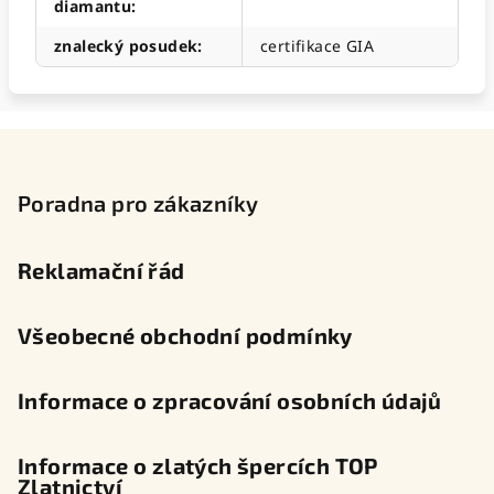
diamantu
:
znalecký posudek
:
certifikace GIA
Z
á
p
Poradna pro zákazníky
a
t
Reklamační řád
í
Všeobecné obchodní podmínky
Informace o zpracování osobních údajů
Informace o zlatých špercích TOP
Zlatnictví