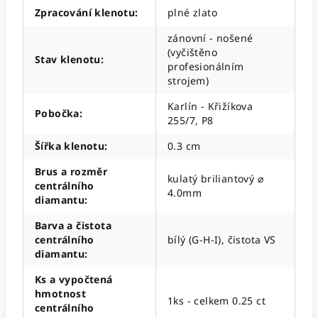
Zpracování klenotu
:
plné zlato
zánovní - nošené
(vyčištěno
Stav klenotu
:
profesionálním
strojem)
Karlín - Křižíkova
Pobočka
:
255/7, P8
Šířka klenotu
:
0.3 cm
Brus a rozměr
kulatý briliantový ⌀
centrálního
4.0mm
diamantu
:
Barva a čistota
centrálního
bílý (G-H-I), čistota VS
diamantu
:
Ks a vypočtená
hmotnost
1ks - celkem 0.25 ct
centrálního