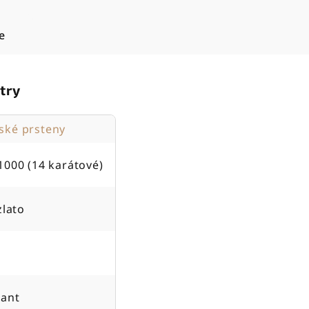
e
try
ké prsteny
1000 (14 karátové)
zlato
ant