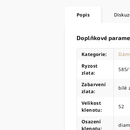
Popis
Diskuz
Doplňkové parame
Kategorie
:
Dáms
Ryzost
585/
zlata
:
Zabarvení
bílé 
zlata
:
Velikost
52
klenotu
:
Osazení
diam
klenotu
: