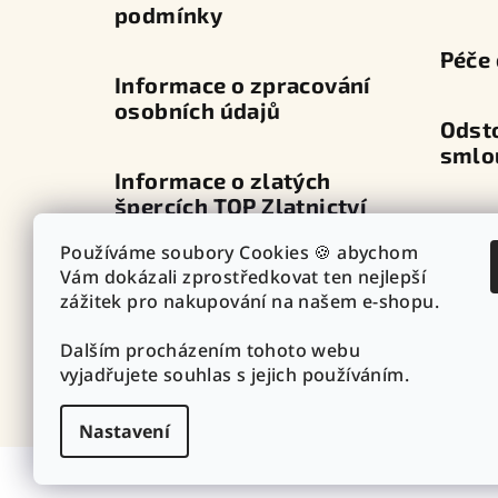
podmínky
Péče 
Informace o zpracování
osobních údajů
Odst
smlo
Informace o zlatých
špercích TOP Zlatnictví
Dopra
Používáme soubory Cookies 🍪 abychom
Průvodce zapínáním
Vám dokázali zprostředkovat ten nejlepší
Výdej
náušnic
zážitek pro nakupování na našem e-shopu.
Dalším procházením tohoto webu
Punc
Vazby - vzory řetízků
vyjadřujete souhlas s jejich používáním.
Nastavení