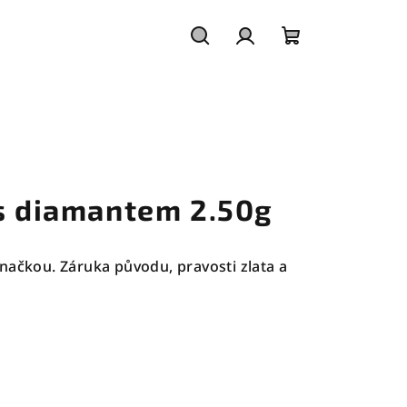
Hledat
Přihlášení
Nákupní
košík
 s diamantem 2.50g
načkou. Záruka původu, pravosti zlata a