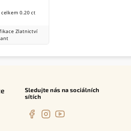
- celkem 0.20 ct
fikace Zlatnictví
ant
te
Sledujte nás na sociálních
sítích