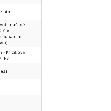
 zlato
vní - nošené
ištěno
esionálním
jem)
n - Křižíkova
7, P8
cess