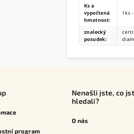
Ks a
vypočtená
1ks 
hmotnost
:
znalecký
certi
posudek
:
diam
up
Nenašli jste, co js
hledali?
amace
O nás
ostní program