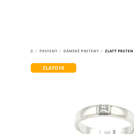
Přejít
na
obsah
/
PRSTENY
/
DÁMSKÉ PRSTENY
/
ZLATÝ PRSTEN
DOMŮ
ZLATO10