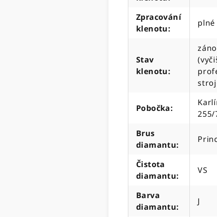
Zpracování
plné
klenotu
:
záno
Stav
(vyč
klenotu
:
prof
stro
Karlí
Pobočka
:
255/
Brus
Prin
diamantu
:
Čistota
VS
diamantu
:
Barva
J
diamantu
: