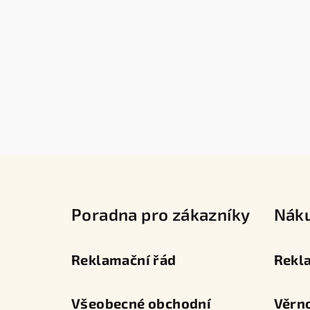
Z
á
Poradna pro zákazníky
Nák
p
a
Reklamační řád
Rekl
t
í
Všeobecné obchodní
Věrn