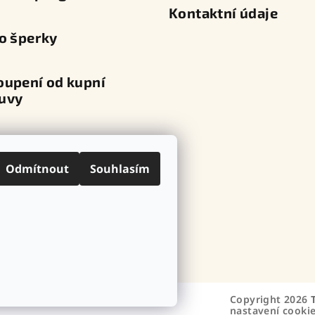
Kontaktní údaje
o šperky
oupení od kupní
uvy
va a platba
Odmítnout
Souhlasím
ní místa
ovní značky
Copyright 2026
nastavení cooki