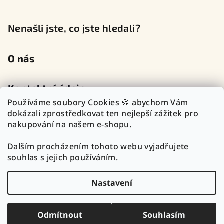
Nenašli jste, co jste hledali?
O nás
Kontaktní údaje
Používáme soubory Cookies 🍪 abychom Vám
dokázali zprostředkovat ten nejlepší zážitek pro
nakupování na našem e-shopu.
Sledujte nás na sociálních sítích
Dalším procházením tohoto webu vyjadřujete
souhlas s jejich používáním.
Nastavení
Copyright 2026
TOP Zlatnictví Outlet
. Všechna práva
vyhrazena.
Upravit nastavení cookies
Odmítnout
Souhlasím