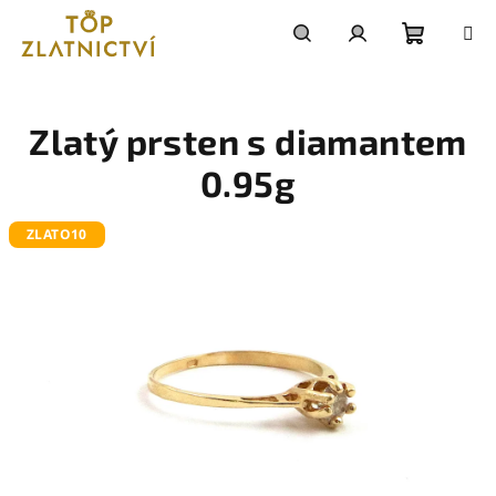
Přejít
na
obsah
Nákupn
Hledat
Přihlášení
košík
Zlatý prsten s diamantem
0.95g
ZLATO10