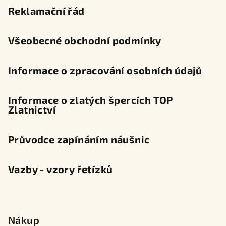
t
Reklamační řád
í
Všeobecné obchodní podmínky
Informace o zpracování osobních údajů
Informace o zlatých špercích TOP
Zlatnictví
Průvodce zapínáním náušnic
Vazby - vzory řetízků
Nákup