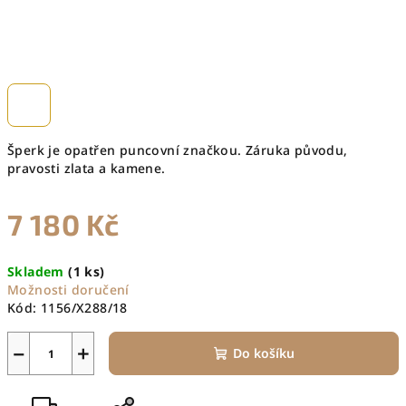
Šperk je opatřen puncovní značkou. Záruka původu,
pravosti zlata a kamene.
7 180 Kč
Měrná
Skladem
(1 ks)
cena:
Možnosti doručení
Kód:
1156/X288/18
−
+
Do košíku