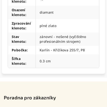
klenotu
:
Osazení
diamant
klenotu
:
Zpracování
plné zlato
klenotu
:
Stav
zánovní - nošené (vyčištěno
klenotu
:
profesionálním strojem)
Pobočka
:
Karlín - Křižíkova 255/7, P8
Šířka
0.3 cm
klenotu
:
Z
á
p
Poradna pro zákazníky
a