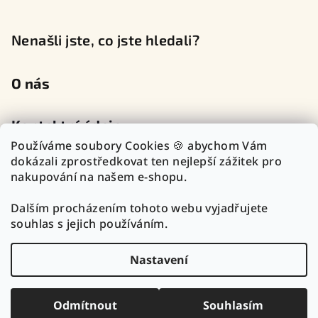
Nenašli jste, co jste hledali?
O nás
Kontaktní údaje
Používáme soubory Cookies 🍪 abychom Vám
dokázali zprostředkovat ten nejlepší zážitek pro
nakupování na našem e-shopu.
Sledujte nás na sociálních sítích
Dalším procházením tohoto webu vyjadřujete
souhlas s jejich používáním.
Nastavení
Copyright 2026
TOP Zlatnictví Outlet
. Všechna práva
vyhrazena.
Upravit nastavení cookies
Odmítnout
Souhlasím