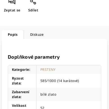
Zeptat se
Sdílet
Popis
Diskuze
Doplňkové parametry
Kategorie
:
PRSTENY
Ryzost
585/1000 (14 karátové)
zlata
:
Zabarvení
bílé zlato
zlata
:
Velikost
52