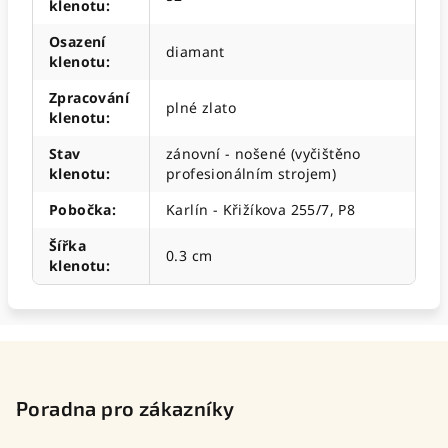
klenotu
:
Osazení
diamant
klenotu
:
Zpracování
plné zlato
klenotu
:
Stav
zánovní - nošené (vyčištěno
klenotu
:
profesionálním strojem)
Pobočka
:
Karlín - Křižíkova 255/7, P8
Šířka
0.3 cm
klenotu
:
Z
á
p
Poradna pro zákazníky
a