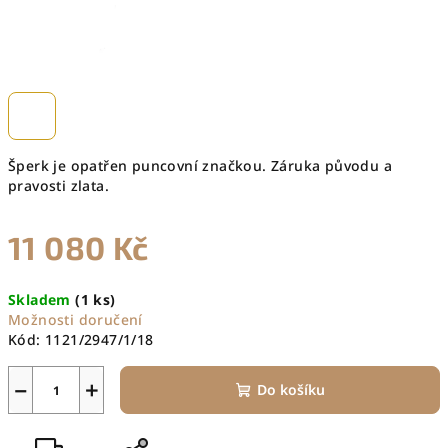
Šperk je opatřen puncovní značkou. Záruka původu a
pravosti zlata.
11 080 Kč
Měrná
Skladem
(1 ks)
cena:
Možnosti doručení
Kód:
1121/2947/1/18
−
+
Do košíku