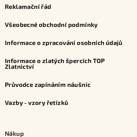
t
Reklamační řád
í
Všeobecné obchodní podmínky
Informace o zpracování osobních údajů
Informace o zlatých špercích TOP
Zlatnictví
Průvodce zapínáním náušnic
Vazby - vzory řetízků
Nákup