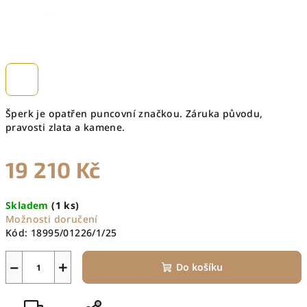
Šperk je opatřen puncovní značkou. Záruka původu,
pravosti zlata a kamene.
19 210 Kč
Měrná
Skladem
(1 ks)
cena:
Možnosti doručení
Kód:
18995/01226/1/25
−
+
Do košíku