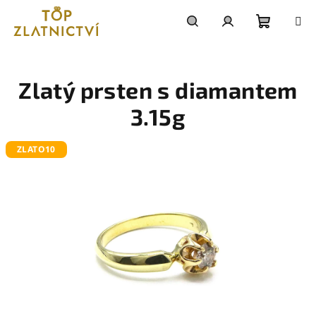
Přejít
na
obsah
Nákupn
Hledat
Přihlášení
košík
Zlatý prsten s diamantem
3.15g
ZLATO10