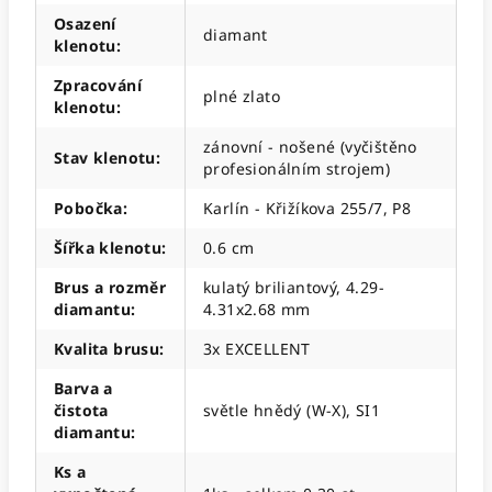
Osazení
diamant
klenotu
:
Zpracování
plné zlato
klenotu
:
zánovní - nošené (vyčištěno
Stav klenotu
:
profesionálním strojem)
Pobočka
:
Karlín - Křižíkova 255/7, P8
Šířka klenotu
:
0.6 cm
Brus a rozměr
kulatý briliantový, 4.29-
diamantu
:
4.31x2.68 mm
Kvalita brusu
:
3x EXCELLENT
Barva a
čistota
světle hnědý (W-X), SI1
diamantu
:
Ks a