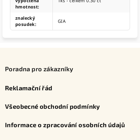
vypočtená
1ks - celkem 0.30 ct
hmotnost
:
znalecký
GIA
posudek
:
Z
á
p
Poradna pro zákazníky
a
t
Reklamační řád
í
Všeobecné obchodní podmínky
Informace o zpracování osobních údajů