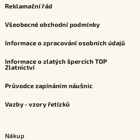
t
Reklamační řád
í
Všeobecné obchodní podmínky
Informace o zpracování osobních údajů
Informace o zlatých špercích TOP
Zlatnictví
Průvodce zapínáním náušnic
Vazby - vzory řetízků
Nákup