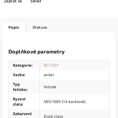
Zeptat se
Sdílet
Popis
Diskuze
Doplňkové parametry
Kategorie
:
ŘETÍZKY
Vazba
:
anker
Typ
řetízek
řetízku
:
Ryzost
585/1000 (14 karátové)
zlata
:
Zabarvení
žluté zlato