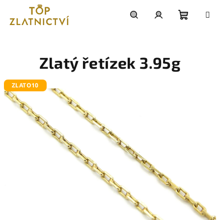
Přejít
na
obsah
Nákupn
Hledat
Přihlášení
košík
Zlatý řetízek 3.95g
ZLATO10