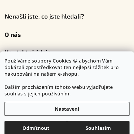
Nenašli jste, co jste hledali?
O nás
Kontaktní údaje
Používáme soubory Cookies 🍪 abychom Vám
dokázali zprostředkovat ten nejlepší zážitek pro
nakupování na našem e-shopu.
Sledujte nás na sociálních sítích
Dalším procházením tohoto webu vyjadřujete
souhlas s jejich používáním.
Nastavení
Copyright 2026
TOP Zlatnictví Outlet
. Všechna práva
vyhrazena.
Upravit nastavení cookies
Odmítnout
Souhlasím