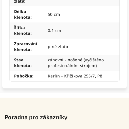
zlata
:
Délka
50 cm
klenotu
:
Šířka
0.1 cm
klenotu
:
Zpracování
plné zlato
klenotu
:
Stav
zánovní - nošené (vyčištěno
klenotu
:
profesionálním strojem)
Pobočka
:
Karlín - Křižíkova 255/7, P8
Z
á
p
Poradna pro zákazníky
a