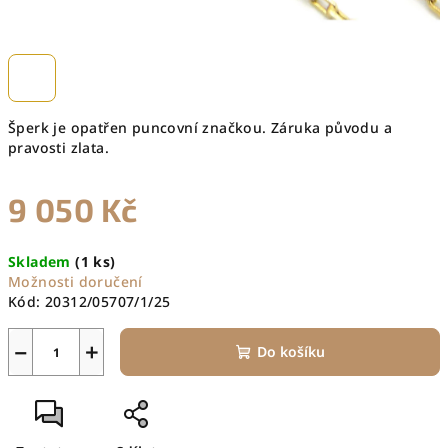
Šperk je opatřen puncovní značkou. Záruka původu a
pravosti zlata.
9 050 Kč
Měrná
Skladem
(1 ks)
cena:
Možnosti doručení
Kód:
20312/05707/1/25
−
+
Do košíku