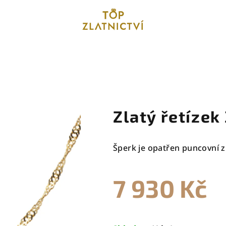
Zlatý řetízek
Šperk je opatřen puncovní z
7 930 Kč
Měrná
cena: