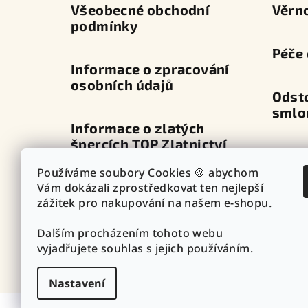
í
Všeobecné obchodní
Věrn
podmínky
Péče 
Informace o zpracování
osobních údajů
Odst
smlo
Informace o zlatých
špercích TOP Zlatnictví
Dopra
Používáme soubory Cookies 🍪 abychom
Průvodce zapínáním
Vám dokázali zprostředkovat ten nejlepší
Výdej
náušnic
zážitek pro nakupování na našem e-shopu.
Dalším procházením tohoto webu
Punc
Vazby - vzory řetízků
vyjadřujete souhlas s jejich používáním.
Nastavení