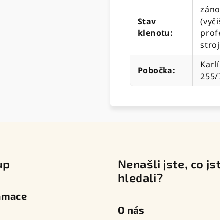
záno
Stav
(vyč
klenotu
:
prof
stro
Karlí
Pobočka
:
255/
up
Nenašli jste, co js
hledali?
amace
O nás