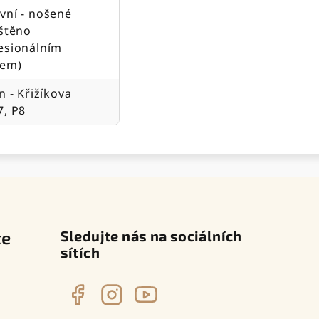
vní - nošené
ištěno
esionálním
jem)
n - Křižíkova
7, P8
te
Sledujte nás na sociálních
sítích