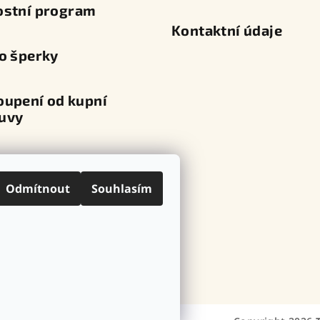
ostní program
Kontaktní údaje
o šperky
oupení od kupní
uvy
va a platba
Odmítnout
Souhlasím
ní místa
ovní značky