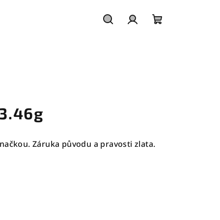
Hledat
Přihlášení
Nákupní
košík
 3.46g
načkou. Záruka původu a pravosti zlata.