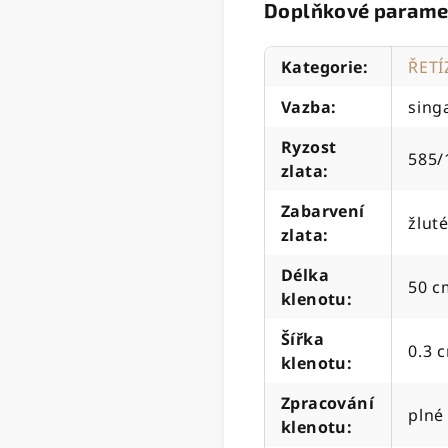
Doplňkové parame
Kategorie
:
ŘETÍ
Vazba
:
sing
Ryzost
585/
zlata
:
Zabarvení
žluté
zlata
:
Délka
50 c
klenotu
:
Šířka
0.3 
klenotu
:
Zpracování
plné
klenotu
: