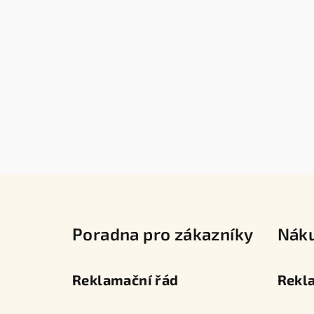
Z
á
Poradna pro zákazníky
Nák
p
a
Reklamační řád
Rekl
t