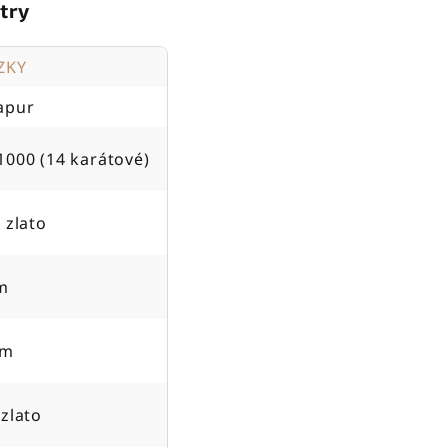
try
ZKY
apur
1000 (14 karátové)
 zlato
m
cm
 zlato