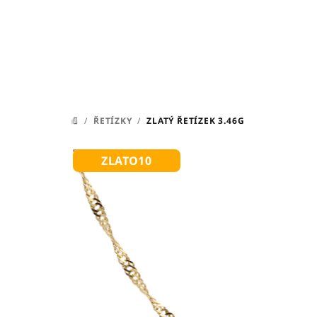
Přejít
na
obsah
/
ŘETÍZKY
/
ZLATÝ ŘETÍZEK 3.46G
DOMŮ
ZLATO10