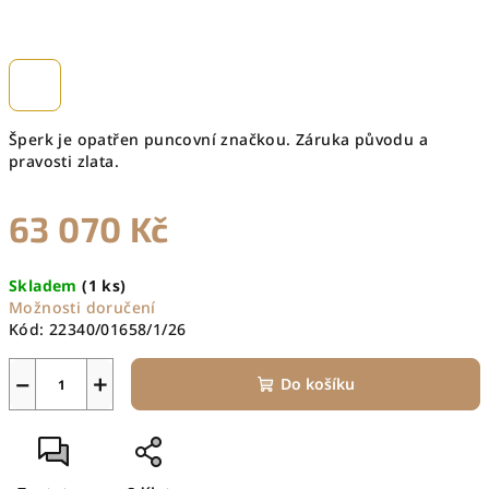
Šperk je opatřen puncovní značkou. Záruka původu a
pravosti zlata.
63 070 Kč
Měrná
Skladem
(1 ks)
cena:
Možnosti doručení
Kód:
22340/01658/1/26
−
+
Do košíku