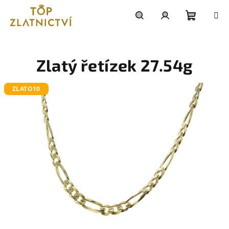
Přejít
na
obsah
Nákupn
Hledat
Přihlášení
košík
Zlatý řetízek 27.54g
ZLATO10