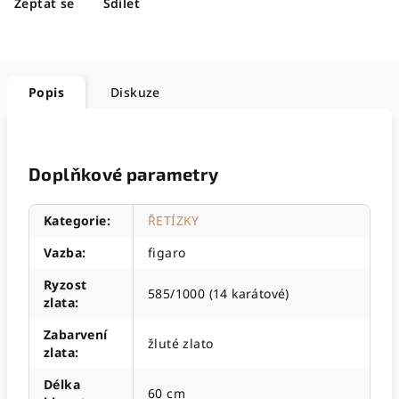
Zeptat se
Sdílet
Popis
Diskuze
Doplňkové parametry
Kategorie
:
ŘETÍZKY
Vazba
:
figaro
Ryzost
585/1000 (14 karátové)
zlata
:
Zabarvení
žluté zlato
zlata
:
Délka
60 cm