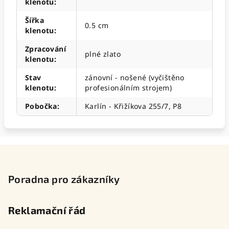
klenotu
:
Šířka
0.5 cm
klenotu
:
Zpracování
plné zlato
klenotu
:
Stav
zánovní - nošené (vyčištěno
klenotu
:
profesionálním strojem)
Pobočka
:
Karlín - Křižíkova 255/7, P8
Z
á
p
Poradna pro zákazníky
a
t
Reklamační řád
í