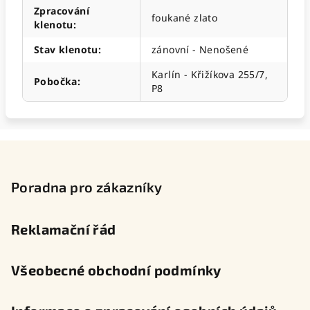
Zpracování
foukané zlato
klenotu
:
Stav klenotu
:
zánovní - Nenošené
Karlín - Křižíkova 255/7,
Pobočka
:
P8
Z
á
p
Poradna pro zákazníky
a
t
Reklamační řád
í
Všeobecné obchodní podmínky