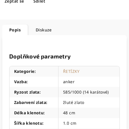
Zeptat se
Sdílet
Popis
Diskuze
Doplňkové parametry
Kategorie
:
ŘETÍZKY
Vazba
:
anker
Ryzost zlata
:
585/1000 (14 karátové)
Zabarvení zlata
:
žluté zlato
Délka klenotu
:
48 cm
Šířka klenotu
:
1.0 cm