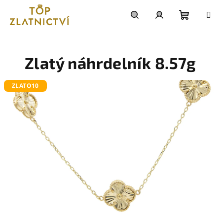
Přejít
na
obsah
Nákupn
Hledat
Přihlášení
košík
Zlatý náhrdelník 8.57g
ZLATO10