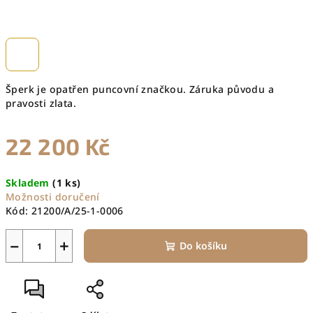
Šperk je opatřen puncovní značkou. Záruka původu a
pravosti zlata.
22 200 Kč
Měrná
Skladem
(1 ks)
cena:
Možnosti doručení
Kód:
21200/A/25-1-0006
−
+
Do košíku