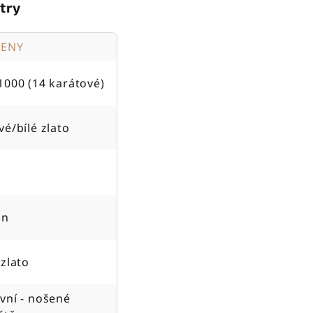
try
TENY
1000 (14 karátové)
vé/bílé zlato
on
 zlato
vní - nošené