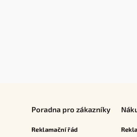
Z
á
Poradna pro zákazníky
Nák
p
a
Reklamační řád
Rekl
t