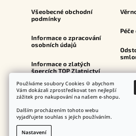
í
Všeobecné obchodní
Věrn
podmínky
Péče 
Informace o zpracování
osobních údajů
Odst
smlo
Informace o zlatých
špercích TOP Zlatnictví
Dopra
Používáme soubory Cookies 🍪 abychom
Průvodce zapínáním
Vám dokázali zprostředkovat ten nejlepší
Výdej
náušnic
zážitek pro nakupování na našem e-shopu.
Dalším procházením tohoto webu
Punc
Vazby - vzory řetízků
vyjadřujete souhlas s jejich používáním.
Nastavení