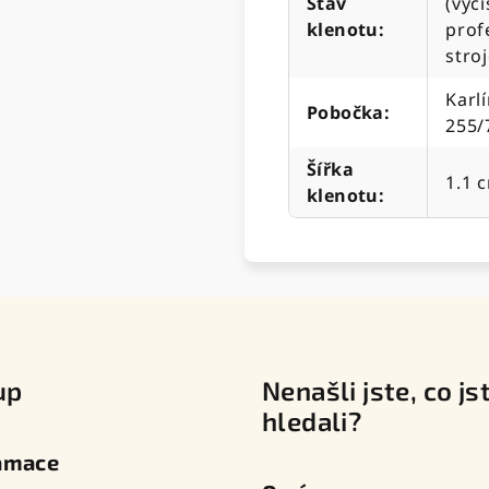
Stav
(vyč
klenotu
:
prof
stro
Karlí
Pobočka
:
255/
Šířka
1.1 
klenotu
:
up
Nenašli jste, co js
hledali?
amace