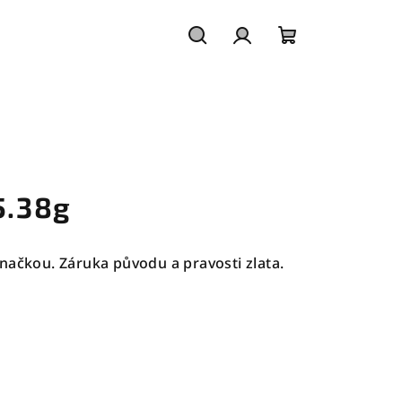
Hledat
Přihlášení
Nákupní
košík
5.38g
načkou. Záruka původu a pravosti zlata.