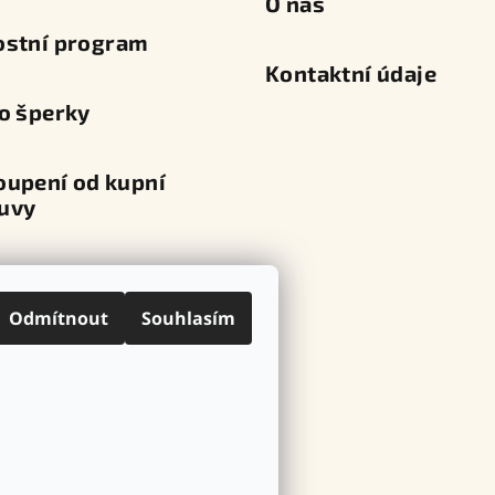
O nás
ostní program
Kontaktní údaje
o šperky
oupení od kupní
uvy
va a platba
Odmítnout
Souhlasím
ní místa
ovní značky