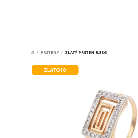
Přejít
na
obsah
/
PRSTENY
/
ZLATÝ PRSTEN 5.38G
DOMŮ
ZLATO10