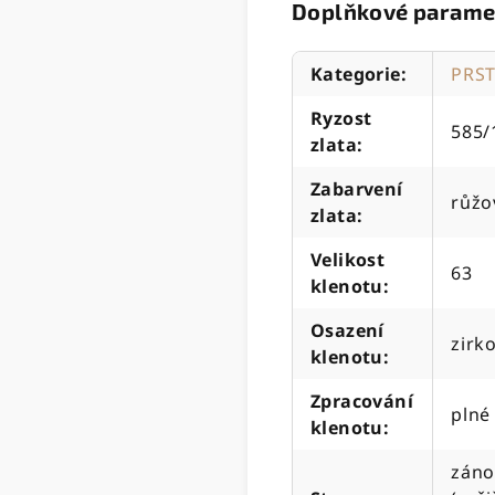
Doplňkové parame
Kategorie
:
PRS
Ryzost
585/
zlata
:
Zabarvení
růžo
zlata
:
Velikost
63
klenotu
:
Osazení
zirk
klenotu
:
Zpracování
plné
klenotu
:
záno