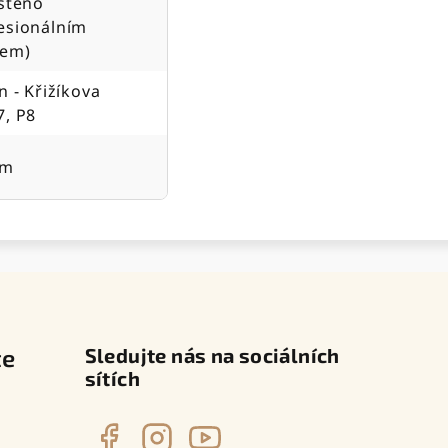
ištěno
esionálním
jem)
n - Křižíkova
7, P8
cm
te
Sledujte nás na sociálních
sítích