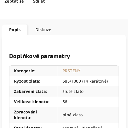
Zeptat se
Sdílet
Popis
Diskuze
Doplňkové parametry
Kategorie
:
PRSTENY
Ryzost zlata
:
585/1000 (14 karátové)
Zabarvení zlata
:
žluté zlato
Velikost klenotu
:
56
Zpracování
plné zlato
klenotu
:
Stav klenotu
:
zánovní - Nenošené