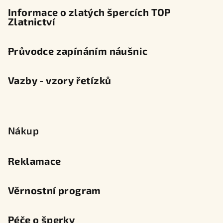
Informace o zlatých špercích TOP
Zlatnictví
Průvodce zapínáním náušnic
Vazby - vzory řetízků
Nákup
Reklamace
Věrnostní program
Péče o šperky