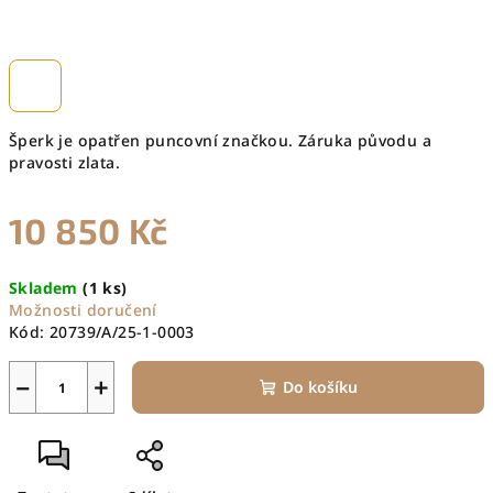
Šperk je opatřen puncovní značkou. Záruka původu a
pravosti zlata.
10 850 Kč
Měrná
Skladem
(1 ks)
cena:
Možnosti doručení
Kód:
20739/A/25-1-0003
−
+
Do košíku