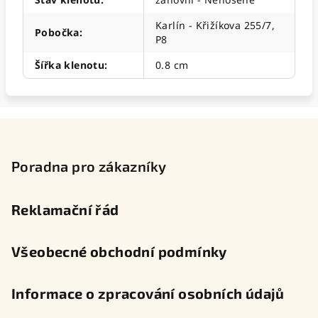
Karlín - Křižíkova 255/7,
Pobočka
:
P8
Šířka klenotu
:
0.8 cm
Z
á
p
Poradna pro zákazníky
a
t
Reklamační řád
í
Všeobecné obchodní podmínky
Informace o zpracování osobních údajů