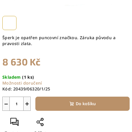
Šperk je opatřen puncovní značkou. Záruka původu a
pravosti zlata.
8 630 Kč
Měrná
Skladem
(1 ks)
cena:
Možnosti doručení
Kód:
20439/06320/1/25
−
+
Do košíku