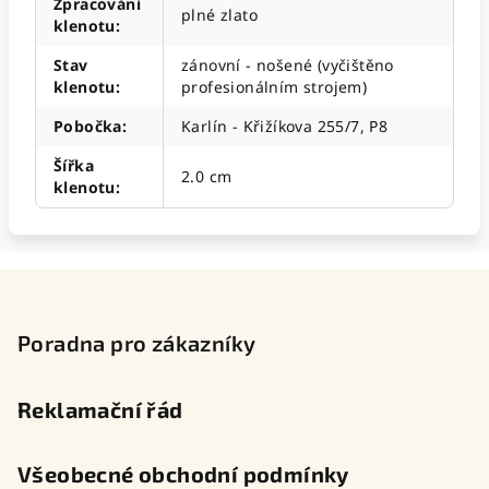
Zpracování
plné zlato
klenotu
:
Stav
zánovní - nošené (vyčištěno
klenotu
:
profesionálním strojem)
Pobočka
:
Karlín - Křižíkova 255/7, P8
Šířka
2.0 cm
klenotu
:
Z
á
p
Poradna pro zákazníky
a
t
Reklamační řád
í
Všeobecné obchodní podmínky