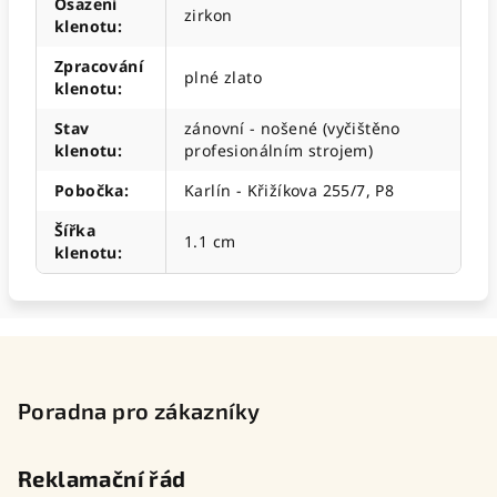
Osazení
zirkon
klenotu
:
Zpracování
plné zlato
klenotu
:
Stav
zánovní - nošené (vyčištěno
klenotu
:
profesionálním strojem)
Pobočka
:
Karlín - Křižíkova 255/7, P8
Šířka
1.1 cm
klenotu
:
Z
á
p
Poradna pro zákazníky
a
t
Reklamační řád