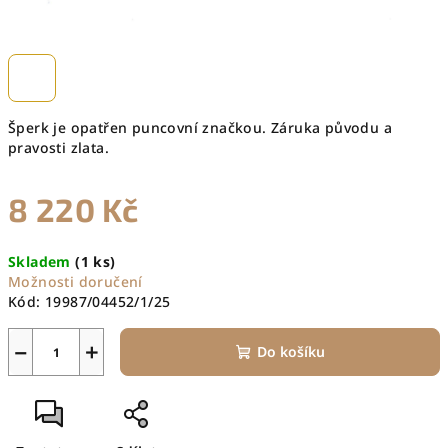
Šperk je opatřen puncovní značkou. Záruka původu a
pravosti zlata.
8 220 Kč
Měrná
Skladem
(1 ks)
cena:
Možnosti doručení
Kód:
19987/04452/1/25
−
+
Do košíku