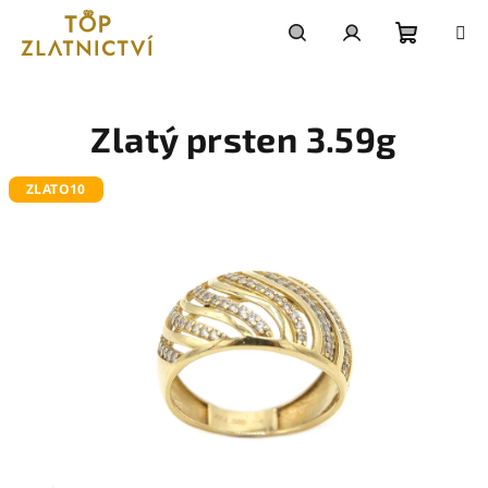
Přejít
na
obsah
Nákupn
Hledat
Přihlášení
košík
Zlatý prsten 3.59g
ZLATO10