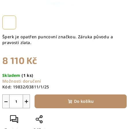
Šperk je opatřen puncovní značkou. Záruka původu a
pravosti zlata.
8 110 Kč
Měrná
Skladem
(1 ks)
cena:
Možnosti doručení
Kód:
19832/03811/1/25
−
+
Do košíku