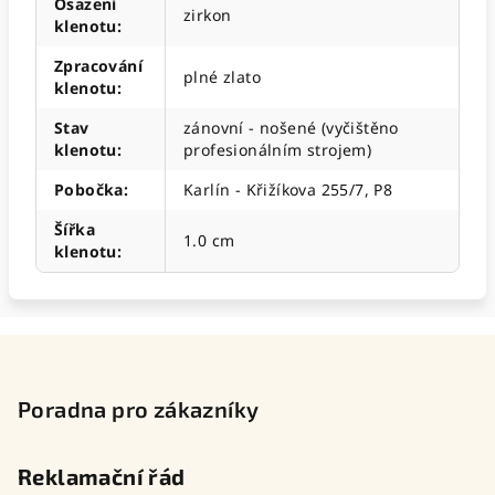
Osazení
zirkon
klenotu
:
Zpracování
plné zlato
klenotu
:
Stav
zánovní - nošené (vyčištěno
klenotu
:
profesionálním strojem)
Pobočka
:
Karlín - Křižíkova 255/7, P8
Šířka
1.0 cm
klenotu
:
Z
á
p
Poradna pro zákazníky
a
t
Reklamační řád