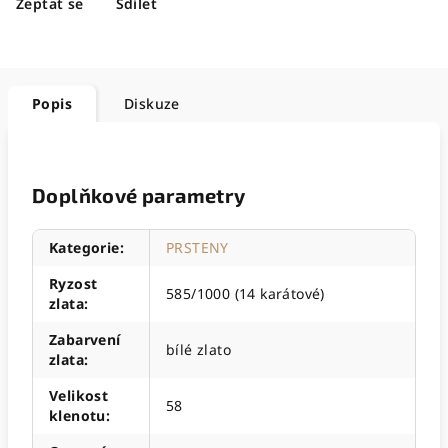
Zeptat se
Sdílet
Popis
Diskuze
Doplňkové parametry
Kategorie
:
PRSTENY
Ryzost
585/1000 (14 karátové)
zlata
:
Zabarvení
bílé zlato
zlata
:
Velikost
58
klenotu
: