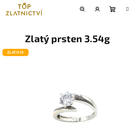
Přejít
na
obsah
Nákupn
Hledat
Přihlášení
košík
Zlatý prsten 3.54g
ZLATO10