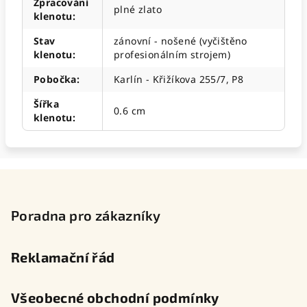
Zpracování
plné zlato
klenotu
:
Stav
zánovní - nošené (vyčištěno
klenotu
:
profesionálním strojem)
Pobočka
:
Karlín - Křižíkova 255/7, P8
Šířka
0.6 cm
klenotu
:
Z
á
p
Poradna pro zákazníky
a
t
Reklamační řád
í
Všeobecné obchodní podmínky