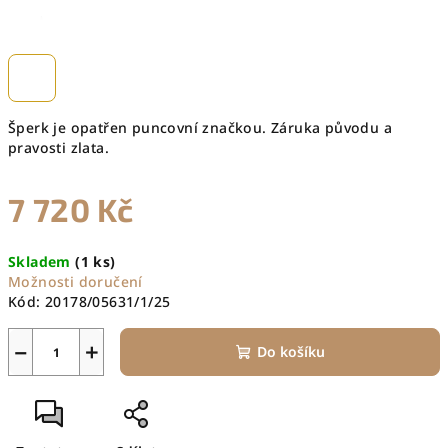
Šperk je opatřen puncovní značkou. Záruka původu a
pravosti zlata.
7 720 Kč
Měrná
Skladem
(1 ks)
cena:
Možnosti doručení
Kód:
20178/05631/1/25
−
+
Do košíku