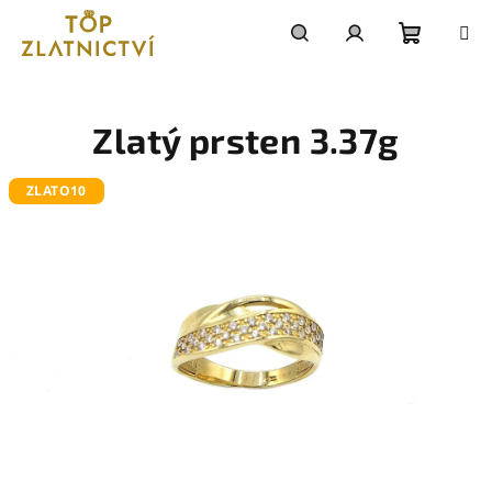
Přejít
na
obsah
Nákupn
Hledat
Přihlášení
košík
Zlatý prsten 3.37g
ZLATO10