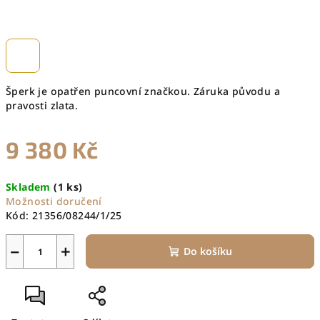
Šperk je opatřen puncovní značkou. Záruka původu a
pravosti zlata.
9 380 Kč
Měrná
Skladem
(1 ks)
cena:
Možnosti doručení
Kód:
21356/08244/1/25
−
+
Do košíku