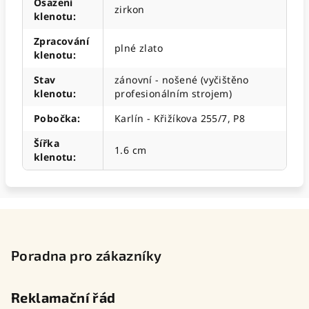
Osazení
zirkon
klenotu
:
Zpracování
plné zlato
klenotu
:
Stav
zánovní - nošené (vyčištěno
klenotu
:
profesionálním strojem)
Pobočka
:
Karlín - Křižíkova 255/7, P8
Šířka
1.6 cm
klenotu
:
Z
á
p
Poradna pro zákazníky
a
t
Reklamační řád