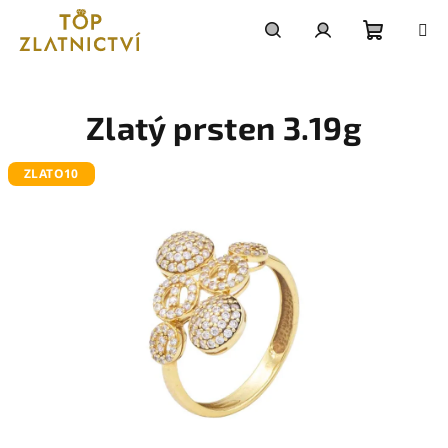
Přejít
na
obsah
Nákupn
Hledat
Přihlášení
košík
Zlatý prsten 3.19g
ZLATO10