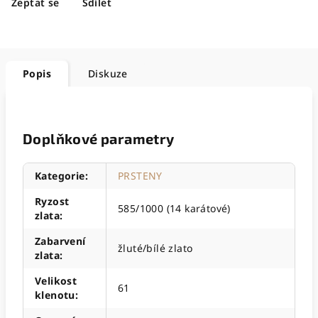
Zeptat se
Sdílet
Popis
Diskuze
Doplňkové parametry
Kategorie
:
PRSTENY
Ryzost
585/1000 (14 karátové)
zlata
:
Zabarvení
žluté/bílé zlato
zlata
:
Velikost
61
klenotu
: