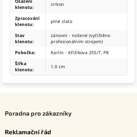
Osazení
zirkon
klenotu
:
Zpracování
plné zlato
klenotu
:
Stav
zánovní - nošené (vyčištěno
klenotu
:
profesionálním strojem)
Pobočka
:
Karlín - Křižíkova 255/7, P8
Šířka
1.0 cm
klenotu
:
Z
á
p
Poradna pro zákazníky
a
t
Reklamační řád