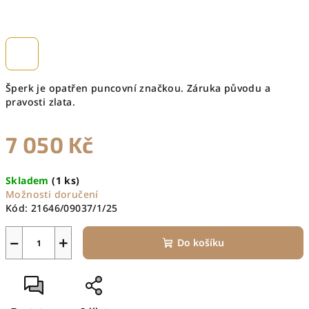
Šperk je opatřen puncovní značkou. Záruka původu a
pravosti zlata.
7 050 Kč
Měrná
Skladem
(1 ks)
cena:
Možnosti doručení
Kód:
21646/09037/1/25
−
+
Do košíku