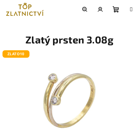
Přejít
na
obsah
Nákupn
Hledat
Přihlášení
košík
Zlatý prsten 3.08g
ZLATO10