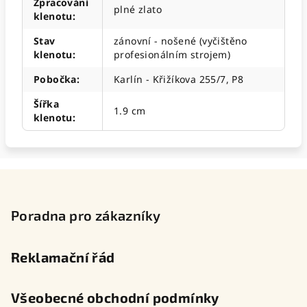
Zpracování
plné zlato
klenotu
:
Stav
zánovní - nošené (vyčištěno
klenotu
:
profesionálním strojem)
Pobočka
:
Karlín - Křižíkova 255/7, P8
Šířka
1.9 cm
klenotu
:
Z
á
p
Poradna pro zákazníky
a
t
Reklamační řád
í
Všeobecné obchodní podmínky