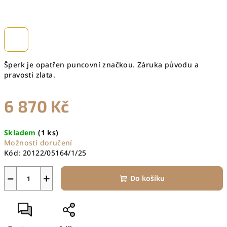
Šperk je opatřen puncovní značkou. Záruka původu a
pravosti zlata.
6 870 Kč
Měrná
Skladem
(1 ks)
cena:
Možnosti doručení
Kód:
20122/05164/1/25
−
+
Do košíku