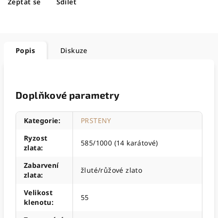
Zeptat se
Sdílet
Popis
Diskuze
Doplňkové parametry
Kategorie
:
PRSTENY
Ryzost
585/1000 (14 karátové)
zlata
:
Zabarvení
žluté/růžové zlato
zlata
:
Velikost
55
klenotu
: