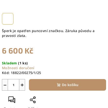
Šperk je opatřen puncovní značkou. Záruka původu a
pravosti zlata.
6 600 Kč
Měrná
Skladem
(1 ks)
cena:
Možnosti doručení
Kód:
18822/00275/1/25
−
+
Do košíku