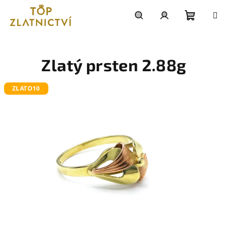
Přejít
na
obsah
Nákupn
Hledat
Přihlášení
košík
Zlatý prsten 2.88g
ZLATO10