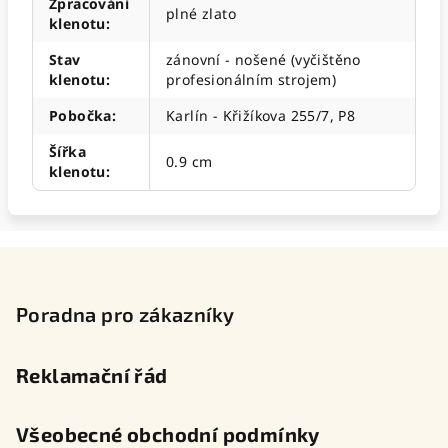
Zpracování
plné zlato
klenotu
:
Stav
zánovní - nošené (vyčištěno
klenotu
:
profesionálním strojem)
Pobočka
:
Karlín - Křižíkova 255/7, P8
Šířka
0.9 cm
klenotu
:
Z
á
p
Poradna pro zákazníky
a
t
Reklamační řád
í
Všeobecné obchodní podmínky