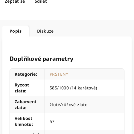
Zeptat se
Sdílet
Popis
Diskuze
Doplňkové parametry
Kategorie
:
PRSTENY
Ryzost
585/1000 (14 karátové)
zlata
:
Zabarvení
žluté/růžové zlato
zlata
:
Velikost
57
klenotu
: