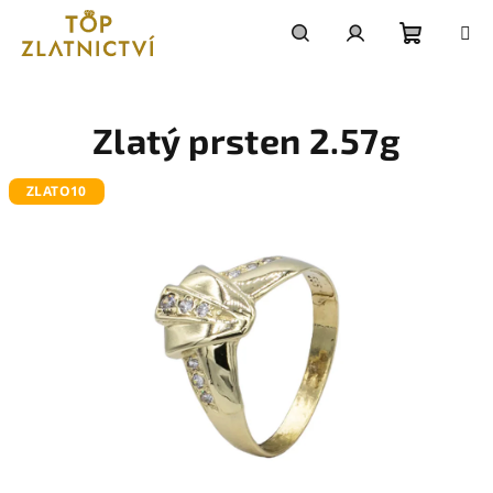
Přejít
na
obsah
Nákupn
Hledat
Přihlášení
košík
Zlatý prsten 2.57g
ZLATO10