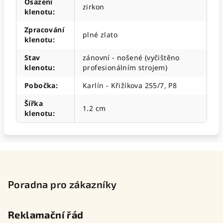
Osazení
zirkon
klenotu
:
Zpracování
plné zlato
klenotu
:
Stav
zánovní - nošené (vyčištěno
klenotu
:
profesionálním strojem)
Pobočka
:
Karlín - Křižíkova 255/7, P8
Šířka
1.2 cm
klenotu
:
Z
á
p
Poradna pro zákazníky
a
t
Reklamační řád