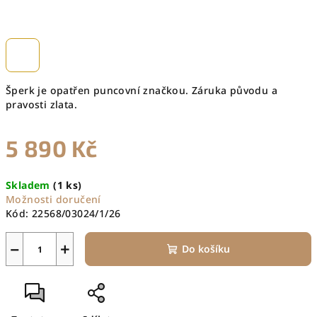
Šperk je opatřen puncovní značkou. Záruka původu a
pravosti zlata.
5 890 Kč
Měrná
Skladem
(1 ks)
cena:
Možnosti doručení
Kód:
22568/03024/1/26
−
+
Do košíku