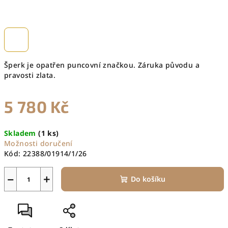
Šperk je opatřen puncovní značkou. Záruka původu a
pravosti zlata.
5 780 Kč
Měrná
Skladem
(1 ks)
cena:
Možnosti doručení
Kód:
22388/01914/1/26
−
+
Do košíku