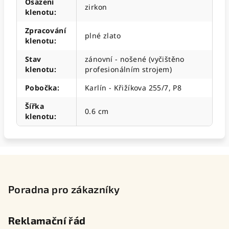
Osazení
zirkon
klenotu
:
Zpracování
plné zlato
klenotu
:
Stav
zánovní - nošené (vyčištěno
klenotu
:
profesionálním strojem)
Pobočka
:
Karlín - Křižíkova 255/7, P8
Šířka
0.6 cm
klenotu
:
Z
á
p
Poradna pro zákazníky
a
t
Reklamační řád