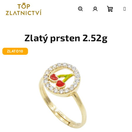
Přejít
na
obsah
Nákupn
Hledat
Přihlášení
košík
Zlatý prsten 2.52g
ZLATO10