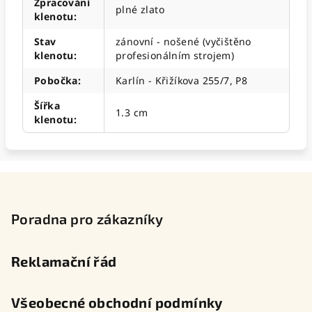
Zpracování
plné zlato
klenotu
:
Stav
zánovní - nošené (vyčištěno
klenotu
:
profesionálním strojem)
Pobočka
:
Karlín - Křižíkova 255/7, P8
Šířka
1.3 cm
klenotu
:
Z
á
p
Poradna pro zákazníky
a
t
Reklamační řád
í
Všeobecné obchodní podmínky