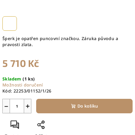
Šperk je opatřen puncovní značkou. Záruka původu a
pravosti zlata.
5 710 Kč
Měrná
Skladem
(1 ks)
cena:
Možnosti doručení
Kód:
22253/01152/1/26
−
+
Do košíku