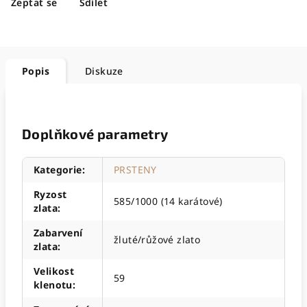
Zeptat se
Sdílet
Popis
Diskuze
Doplňkové parametry
Kategorie
:
PRSTENY
Ryzost
585/1000 (14 karátové)
zlata
:
Zabarvení
žluté/růžové zlato
zlata
:
Velikost
59
klenotu
: