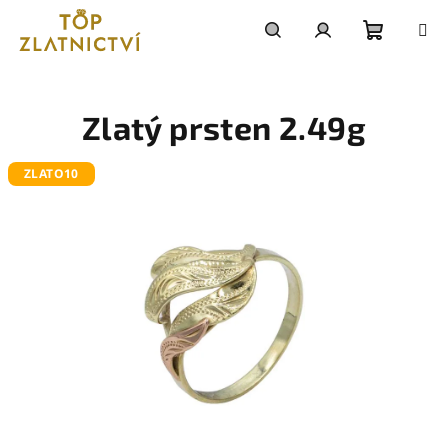
Přejít
na
obsah
Nákupn
Hledat
Přihlášení
košík
Zlatý prsten 2.49g
ZLATO10