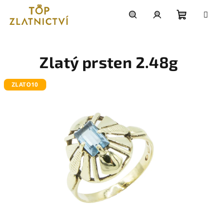
Přejít
na
obsah
Nákupn
Hledat
Přihlášení
košík
Zlatý prsten 2.48g
ZLATO10