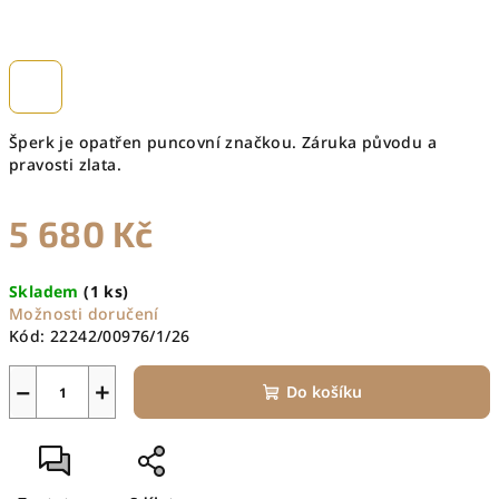
Šperk je opatřen puncovní značkou. Záruka původu a
pravosti zlata.
5 680 Kč
Měrná
Skladem
(1 ks)
cena:
Možnosti doručení
Kód:
22242/00976/1/26
−
+
Do košíku