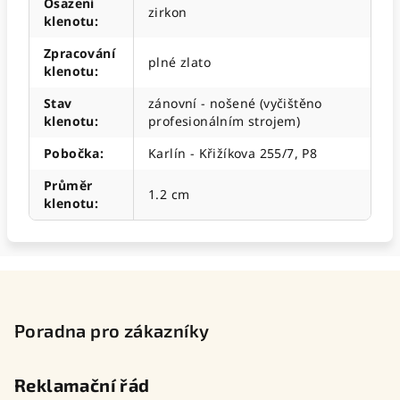
Osazení
zirkon
klenotu
:
Zpracování
plné zlato
klenotu
:
Stav
zánovní - nošené (vyčištěno
klenotu
:
profesionálním strojem)
Pobočka
:
Karlín - Křižíkova 255/7, P8
Průměr
1.2 cm
klenotu
:
Z
á
p
Poradna pro zákazníky
a
t
Reklamační řád