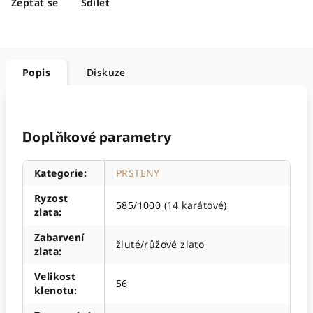
Zeptat se
Sdílet
Popis
Diskuze
Doplňkové parametry
Kategorie
:
PRSTENY
Ryzost
585/1000 (14 karátové)
zlata
:
Zabarvení
žluté/růžové zlato
zlata
:
Velikost
56
klenotu
: