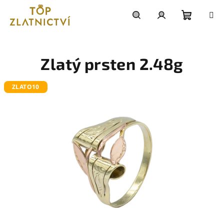
Přejít
na
obsah
Nákupn
Hledat
Přihlášení
košík
Zlatý prsten 2.48g
ZLATO10