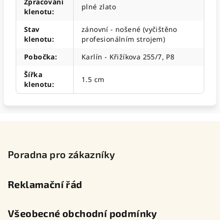
Zpracování
plné zlato
klenotu
:
Stav
zánovní - nošené (vyčištěno
klenotu
:
profesionálním strojem)
Pobočka
:
Karlín - Křižíkova 255/7, P8
Šířka
1.5 cm
klenotu
:
Z
á
p
Poradna pro zákazníky
a
t
Reklamační řád
í
Všeobecné obchodní podmínky