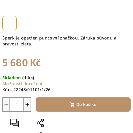
Šperk je opatřen puncovní značkou. Záruka původu a
pravosti zlata.
5 680 Kč
Měrná
Skladem
(1 ks)
cena:
Možnosti doručení
Kód:
22248/01101/1/26
−
+
Do košíku