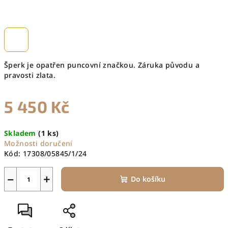
Šperk je opatřen puncovní značkou. Záruka původu a
pravosti zlata.
5 450 Kč
Měrná
Skladem
(1 ks)
cena:
Možnosti doručení
Kód:
17308/05845/1/24
−
+
Do košíku