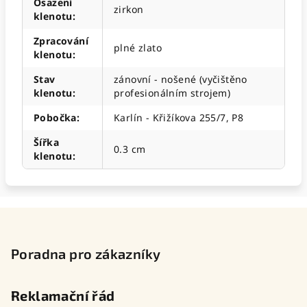
Osazení
zirkon
klenotu
:
Zpracování
plné zlato
klenotu
:
Stav
zánovní - nošené (vyčištěno
klenotu
:
profesionálním strojem)
Pobočka
:
Karlín - Křižíkova 255/7, P8
Šířka
0.3 cm
klenotu
:
Z
á
p
Poradna pro zákazníky
a
t
Reklamační řád