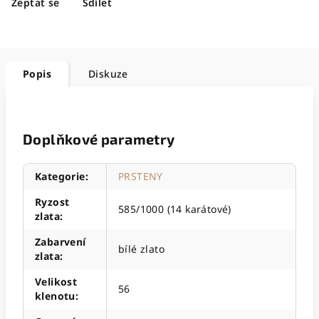
Zeptat se
Sdílet
Popis
Diskuze
Doplňkové parametry
Kategorie
:
PRSTENY
Ryzost
585/1000 (14 karátové)
zlata
:
Zabarvení
bílé zlato
zlata
:
Velikost
56
klenotu
: