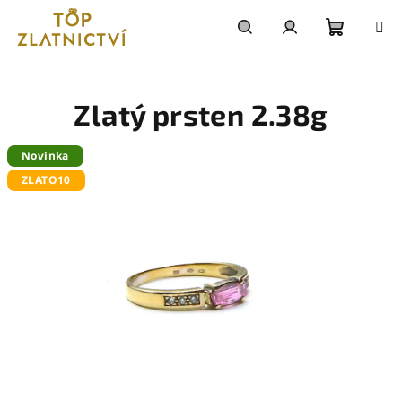
Přejít
na
obsah
Nákupn
Hledat
Přihlášení
košík
Zlatý prsten 2.38g
Novinka
ZLATO10