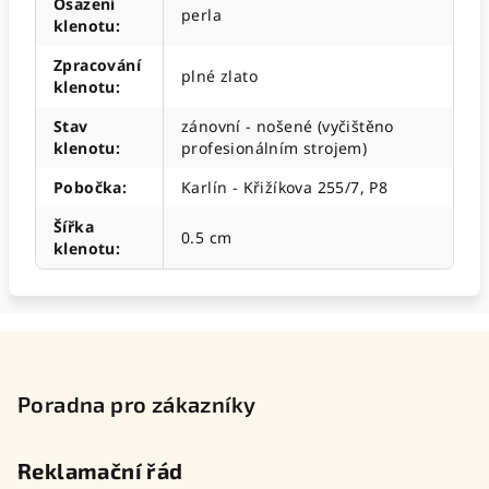
Osazení
perla
klenotu
:
Zpracování
plné zlato
klenotu
:
Stav
zánovní - nošené (vyčištěno
klenotu
:
profesionálním strojem)
Pobočka
:
Karlín - Křižíkova 255/7, P8
Šířka
0.5 cm
klenotu
:
Z
á
p
Poradna pro zákazníky
a
t
Reklamační řád