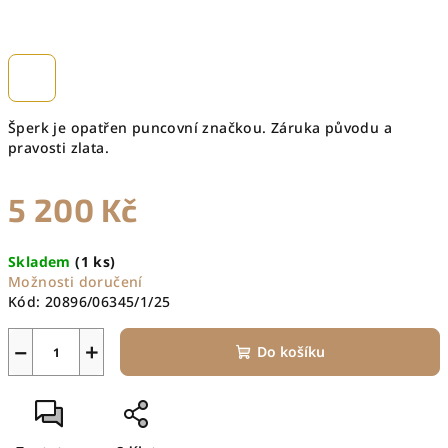
Šperk je opatřen puncovní značkou. Záruka původu a
pravosti zlata.
5 200 Kč
Měrná
Skladem
(1 ks)
cena:
Možnosti doručení
Kód:
20896/06345/1/25
−
+
Do košíku