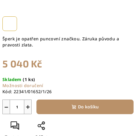
Šperk je opatřen puncovní značkou. Záruka původu a
pravosti zlata.
5 040 Kč
Měrná
Skladem
(1 ks)
cena:
Možnosti doručení
Kód:
22341/01652/1/26
−
+
Do košíku