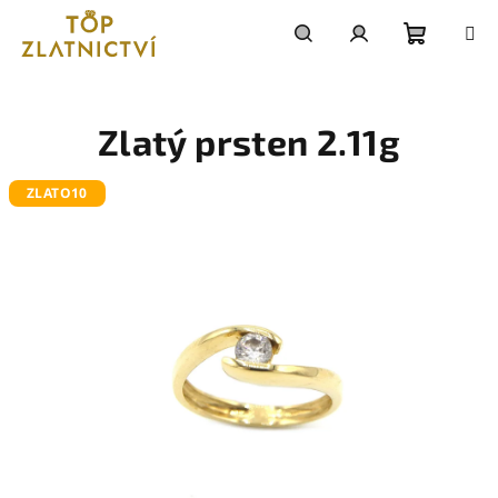
Přejít
na
obsah
Nákupn
Hledat
Přihlášení
košík
Zlatý prsten 2.11g
ZLATO10