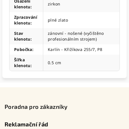
Osazení
zirkon
klenotu
:
Zpracování
plné zlato
klenotu
:
Stav
zánovní - nošené (vyčištěno
klenotu
:
profesionálním strojem)
Pobočka
:
Karlín - Křižíkova 255/7, P8
Šířka
0.5 cm
klenotu
:
Z
á
p
Poradna pro zákazníky
a
t
Reklamační řád