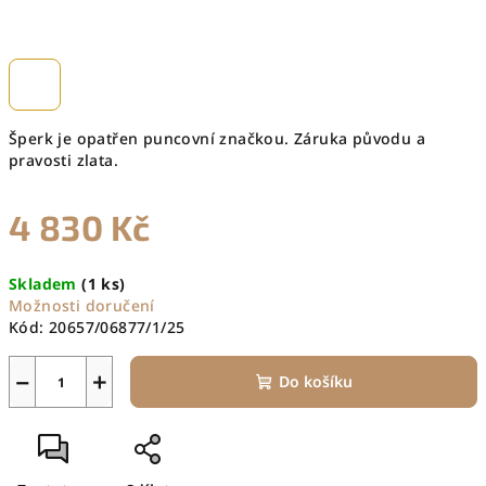
Šperk je opatřen puncovní značkou. Záruka původu a
pravosti zlata.
4 830 Kč
Měrná
Skladem
(1 ks)
cena:
Možnosti doručení
Kód:
20657/06877/1/25
−
+
Do košíku