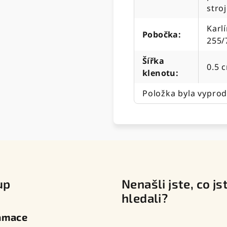
stro
Karlí
Pobočka
:
255/
Šířka
0.5 
klenotu
:
Položka byla vypro
up
Nenašli jste, co js
hledali?
amace