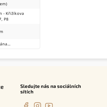
jem)
n - Křižíkova
7, P8
cm
dána…
te
Sledujte nás na sociálních
sítích