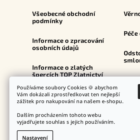
í
Všeobecné obchodní
Věrn
podmínky
Péče 
Informace o zpracování
osobních údajů
Odst
smlo
Informace o zlatých
špercích TOP Zlatnictví
Dopra
Používáme soubory Cookies 🍪 abychom
Průvodce zapínáním
Vám dokázali zprostředkovat ten nejlepší
Výdej
náušnic
zážitek pro nakupování na našem e-shopu.
Dalším procházením tohoto webu
Punc
Vazby - vzory řetízků
vyjadřujete souhlas s jejich používáním.
Nastavení