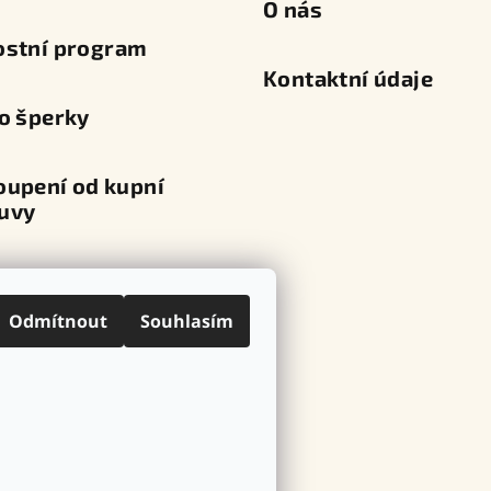
O nás
ostní program
Kontaktní údaje
o šperky
oupení od kupní
uvy
va a platba
Odmítnout
Souhlasím
ní místa
ovní značky