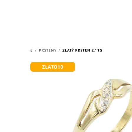
Přejít
na
obsah
/
PRSTENY
/
ZLATÝ PRSTEN 2.11G
DOMŮ
ZLATO10