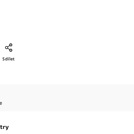
Sdílet
e
try