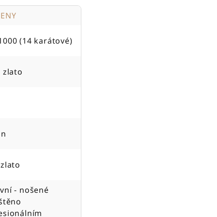
TENY
1000 (14 karátové)
 zlato
on
 zlato
vní - nošené
ištěno
esionálním