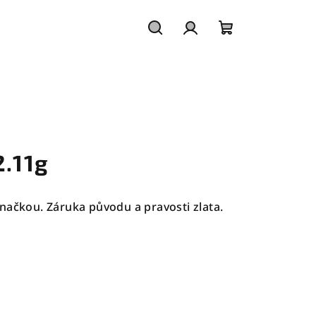
Hledat
Přihlášení
Nákupní
košík
2.11g
načkou. Záruka původu a pravosti zlata.