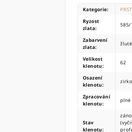
Kategorie
:
PRS
Ryzost
585/
zlata
:
Zabarvení
žluté
zlata
:
Velikost
62
klenotu
:
Osazení
zirk
klenotu
:
Zpracování
plné
klenotu
:
záno
Stav
(vyč
klenotu
:
prof