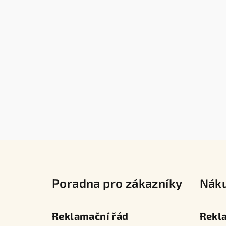
Z
á
Poradna pro zákazníky
Nák
p
a
Reklamační řád
Rekl
t