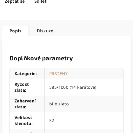
Zeptat se
Sdílet
Popis
Diskuze
Doplňkové parametry
Kategorie
:
PRSTENY
Ryzost
585/1000 (14 karátové)
zlata
:
Zabarvení
bílé zlato
zlata
:
Velikost
52
klenotu
: