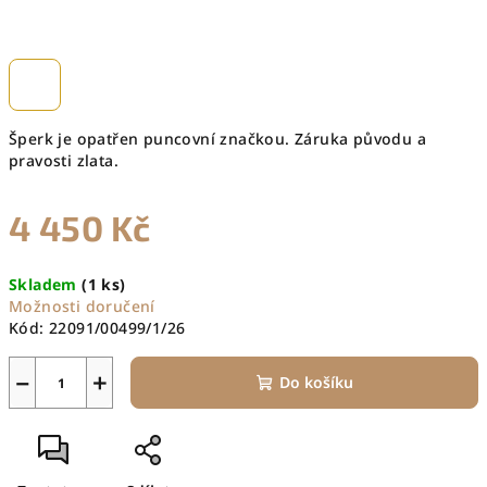
Šperk je opatřen puncovní značkou. Záruka původu a
pravosti zlata.
4 450 Kč
Měrná
Skladem
(1 ks)
cena:
Možnosti doručení
Kód:
22091/00499/1/26
−
+
Do košíku