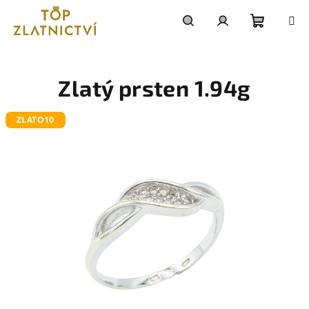
Přejít
na
obsah
Nákupn
Hledat
Přihlášení
košík
Zlatý prsten 1.94g
ZLATO10