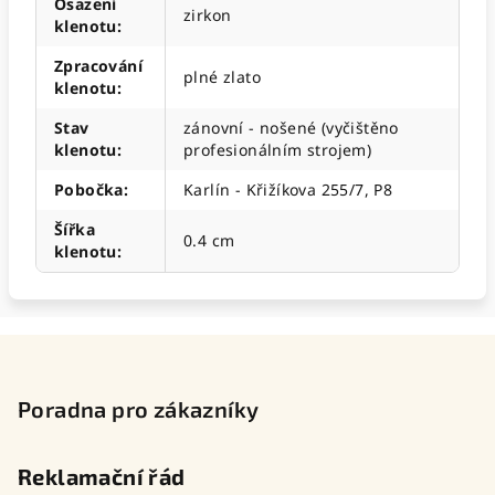
Osazení
zirkon
klenotu
:
Zpracování
plné zlato
klenotu
:
Stav
zánovní - nošené (vyčištěno
klenotu
:
profesionálním strojem)
Pobočka
:
Karlín - Křižíkova 255/7, P8
Šířka
0.4 cm
klenotu
:
Z
á
p
Poradna pro zákazníky
a
t
Reklamační řád