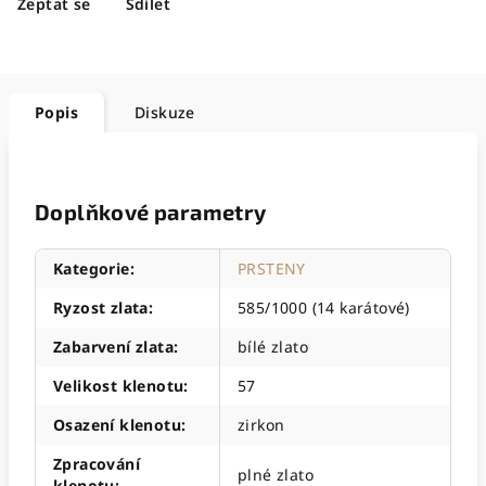
Zeptat se
Sdílet
Popis
Diskuze
Doplňkové parametry
Kategorie
:
PRSTENY
Ryzost zlata
:
585/1000 (14 karátové)
Zabarvení zlata
:
bílé zlato
Velikost klenotu
:
57
Osazení klenotu
:
zirkon
Zpracování
plné zlato
klenotu
: