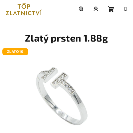
Přejít
na
obsah
Nákupn
Hledat
Přihlášení
košík
Zlatý prsten 1.88g
ZLATO10