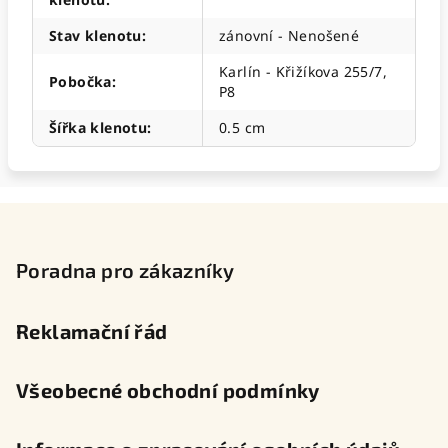
Stav klenotu
:
zánovní - Nenošené
Karlín - Křižíkova 255/7,
Pobočka
:
P8
Šířka klenotu
:
0.5 cm
Z
á
p
Poradna pro zákazníky
a
t
Reklamační řád
í
Všeobecné obchodní podmínky