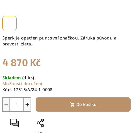
Šperk je opatřen puncovní značkou. Záruka původu a
pravosti zlata.
4 870 Kč
Měrná
Skladem
(1 ks)
cena:
Možnosti doručení
Kód:
17515/A/24-1-0008
−
+
Do košíku