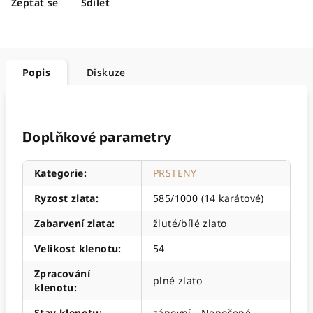
Zeptat se
Sdílet
Popis
Diskuze
Doplňkové parametry
Kategorie
:
PRSTENY
Ryzost zlata
:
585/1000 (14 karátové)
Zabarvení zlata
:
žluté/bílé zlato
Velikost klenotu
:
54
Zpracování
plné zlato
klenotu
:
Stav klenotu
:
zánovní - Nenošené