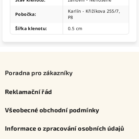
Karlín - Křižíkova 255/7,
Pobočka
:
P8
Šířka klenotu
:
0.5 cm
Z
á
p
Poradna pro zákazníky
a
t
Reklamační řád
í
Všeobecné obchodní podmínky
Informace o zpracování osobních údajů