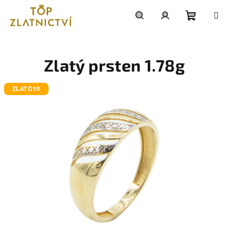
Přejít
na
obsah
Nákupn
Hledat
Přihlášení
košík
Zlatý prsten 1.78g
ZLATO10