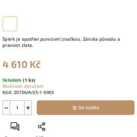
Šperk je opatřen puncovní značkou. Záruka původu a
pravosti zlata.
4 610 Kč
Měrná
Skladem
(1 ks)
cena:
Možnosti doručení
Kód:
20736/A/25-1-0003
−
+
Do košíku