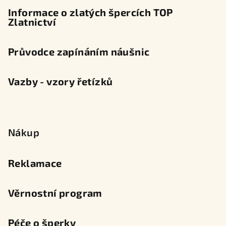
Informace o zlatých špercích TOP
Zlatnictví
Průvodce zapínáním náušnic
Vazby - vzory řetízků
Nákup
Reklamace
Věrnostní program
Péče o šperky