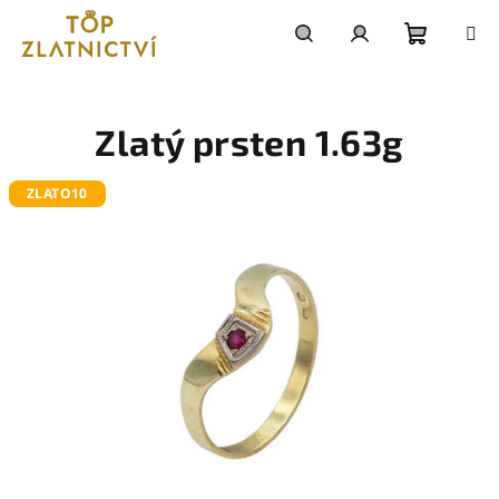
Přejít
na
obsah
Nákupn
Hledat
Přihlášení
košík
Zlatý prsten 1.63g
ZLATO10