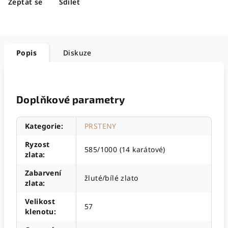
Zeptat se
Sdílet
Popis
Diskuze
Doplňkové parametry
Kategorie
:
PRSTENY
Ryzost
585/1000 (14 karátové)
zlata
:
Zabarvení
žluté/bílé zlato
zlata
:
Velikost
57
klenotu
: