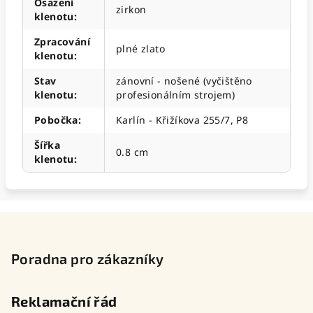
Osazení
zirkon
klenotu
:
Zpracování
plné zlato
klenotu
:
Stav
zánovní - nošené (vyčištěno
klenotu
:
profesionálním strojem)
Pobočka
:
Karlín - Křižíkova 255/7, P8
Šířka
0.8 cm
klenotu
:
Z
á
p
Poradna pro zákazníky
a
t
Reklamační řád