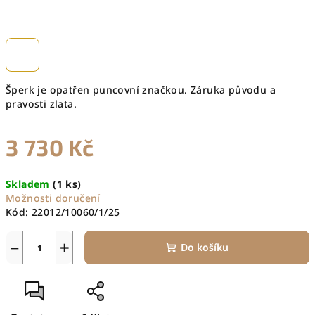
Šperk je opatřen puncovní značkou. Záruka původu a
pravosti zlata.
3 730 Kč
Měrná
Skladem
(1 ks)
cena:
Možnosti doručení
Kód:
22012/10060/1/25
−
+
Do košíku