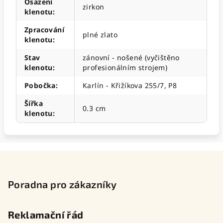
Osazení
zirkon
klenotu
:
Zpracování
plné zlato
klenotu
:
Stav
zánovní - nošené (vyčištěno
klenotu
:
profesionálním strojem)
Pobočka
:
Karlín - Křižíkova 255/7, P8
Šířka
0.3 cm
klenotu
:
Z
á
p
Poradna pro zákazníky
a
t
Reklamační řád