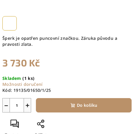
Šperk je opatřen puncovní značkou. Záruka původu a
pravosti zlata.
3 730 Kč
Měrná
Skladem
(1 ks)
cena:
Možnosti doručení
Kód:
19135/01650/1/25
−
+
Do košíku