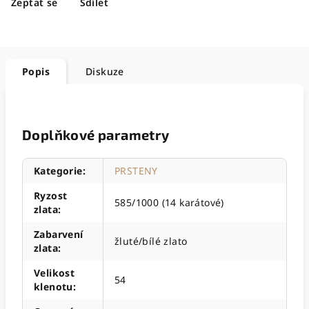
Zeptat se
Sdílet
Popis
Diskuze
Doplňkové parametry
Kategorie
:
PRSTENY
Ryzost
585/1000 (14 karátové)
zlata
:
Zabarvení
žluté/bílé zlato
zlata
:
Velikost
54
klenotu
: