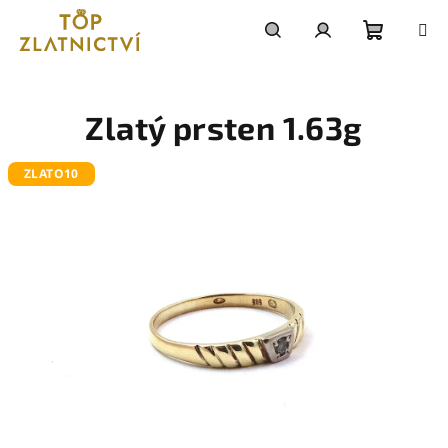
Přejít
na
obsah
Nákupn
Hledat
Přihlášení
košík
Zlatý prsten 1.63g
ZLATO10