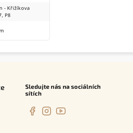
n - Křižíkova
7, P8
cm
te
Sledujte nás na sociálních
sítích