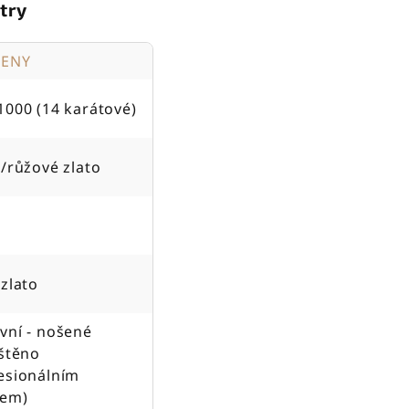
try
TENY
1000 (14 karátové)
é/růžové zlato
 zlato
vní - nošené
ištěno
esionálním
jem)