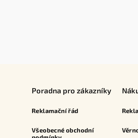
Z
á
Poradna pro zákazníky
Nák
p
a
Reklamační řád
Rekl
t
í
Všeobecné obchodní
Věrn
podmínky