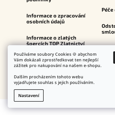
Péče 
Informace o zpracování
osobních údajů
Odst
smlo
Informace o zlatých
špercích TOP Zlatnictví
Dopra
Používáme soubory Cookies 🍪 abychom
Průvodce zapínáním
Vám dokázali zprostředkovat ten nejlepší
Výdej
náušnic
zážitek pro nakupování na našem e-shopu.
Dalším procházením tohoto webu
Punc
Vazby - vzory řetízků
vyjadřujete souhlas s jejich používáním.
Nastavení