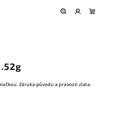
Hledat
Přihlášení
Nákupní
košík
1.52g
načkou. Záruka původu a pravosti zlata.