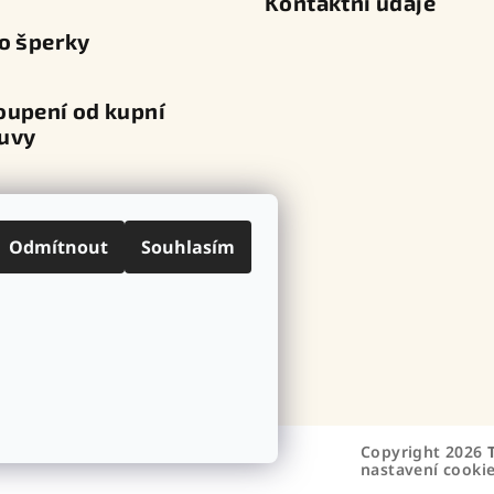
Kontaktní údaje
o šperky
oupení od kupní
uvy
va a platba
Odmítnout
Souhlasím
ní místa
ovní značky
Copyright 2026
nastavení cooki