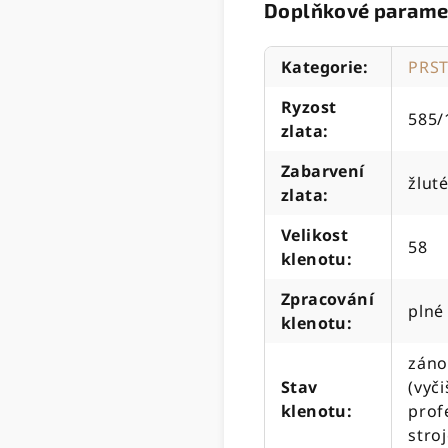
Doplňkové parame
Kategorie
:
PRS
Ryzost
585/
zlata
:
Zabarvení
žlut
zlata
:
Velikost
58
klenotu
:
Zpracování
plné
klenotu
:
záno
Stav
(vyč
klenotu
:
prof
stro