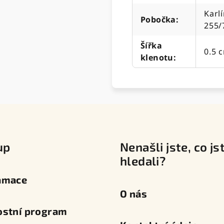
Karlí
Pobočka
:
255/
Šířka
0.5 
klenotu
:
up
Nenašli jste, co js
hledali?
amace
O nás
ostní program