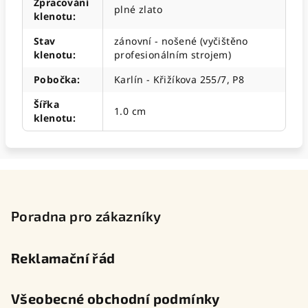
Zpracování
plné zlato
klenotu
:
Stav
zánovní - nošené (vyčištěno
klenotu
:
profesionálním strojem)
Pobočka
:
Karlín - Křižíkova 255/7, P8
Šířka
1.0 cm
klenotu
:
Z
á
p
Poradna pro zákazníky
a
t
Reklamační řád
í
Všeobecné obchodní podmínky