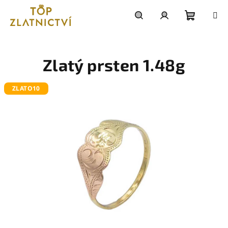
Přejít
na
obsah
Nákupn
Hledat
Přihlášení
košík
Zlatý prsten 1.48g
ZLATO10