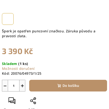
Šperk je opatřen puncovní značkou. Záruka původu a
pravosti zlata.
3 390 Kč
Měrná
Skladem
(1 ks)
cena:
Možnosti doručení
Kód:
20076/04973/1/25
−
+
Do košíku