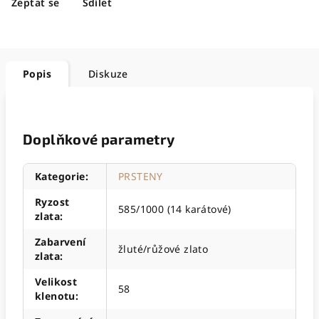
Zeptat se
Sdílet
Popis
Diskuze
Doplňkové parametry
Kategorie
:
PRSTENY
Ryzost
585/1000 (14 karátové)
zlata
:
Zabarvení
žluté/růžové zlato
zlata
:
Velikost
58
klenotu
: