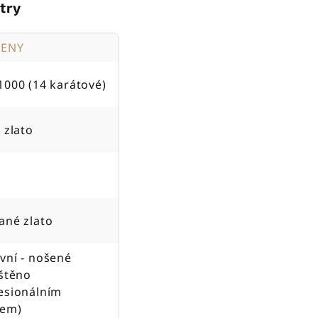
try
TENY
1000 (14 karátové)
 zlato
ané zlato
vní - nošené
ištěno
esionálním
jem)