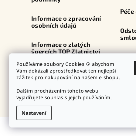
Péče 
Informace o zpracování
osobních údajů
Odst
smlo
Informace o zlatých
špercích TOP Zlatnictví
Dopra
Používáme soubory Cookies 🍪 abychom
Průvodce zapínáním
Vám dokázali zprostředkovat ten nejlepší
Výdej
náušnic
zážitek pro nakupování na našem e-shopu.
Dalším procházením tohoto webu
Punc
Vazby - vzory řetízků
vyjadřujete souhlas s jejich používáním.
Nastavení