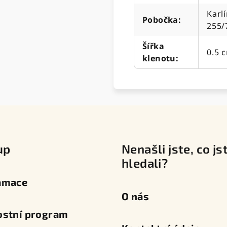
Karlí
Pobočka
:
255/
Šířka
0.5 
klenotu
:
up
Nenašli jste, co js
hledali?
amace
O nás
ostní program