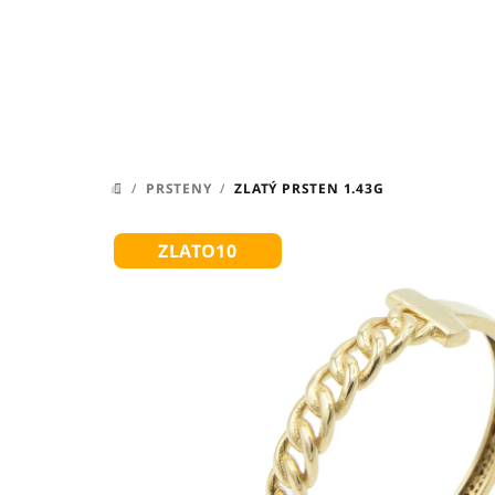
Přejít
na
obsah
/
PRSTENY
/
ZLATÝ PRSTEN 1.43G
DOMŮ
ZLATO10