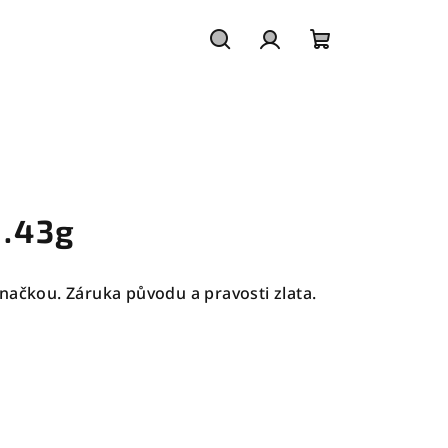
Hledat
Přihlášení
Nákupní
košík
1.43g
načkou. Záruka původu a pravosti zlata.