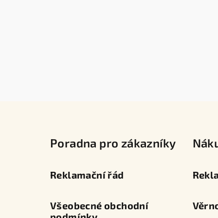
Z
á
Poradna pro zákazníky
Nák
p
a
Reklamační řád
Rekl
t
í
Všeobecné obchodní
Věrn
podmínky