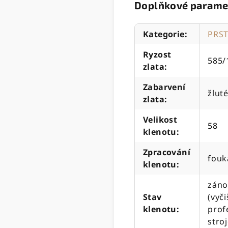
Doplňkové parame
Kategorie
:
PRS
Ryzost
585/
zlata
:
Zabarvení
žluté
zlata
:
Velikost
58
klenotu
:
Zpracování
fouk
klenotu
:
záno
Stav
(vyč
klenotu
:
prof
stro