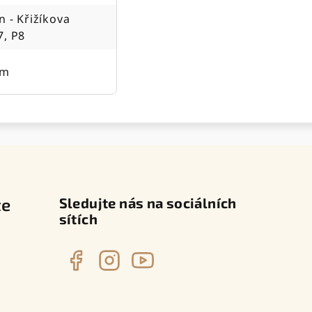
n - Křižíkova
7, P8
cm
te
Sledujte nás na sociálních
sítích