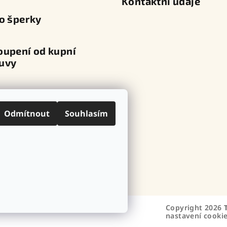
Kontaktní údaje
o šperky
oupení od kupní
uvy
va a platba
Odmítnout
Souhlasím
ní místa
ovní značky
Copyright 2026
nastavení cooki